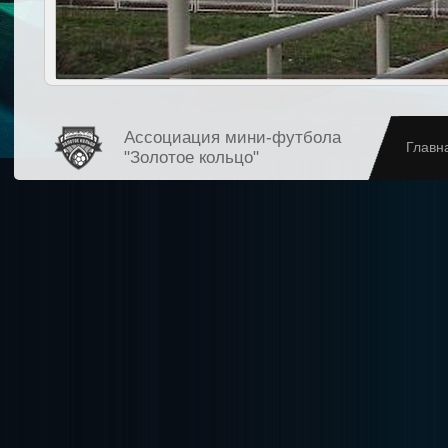
Ассоциация мини-футбола
Главн
"Золотое кольцо"