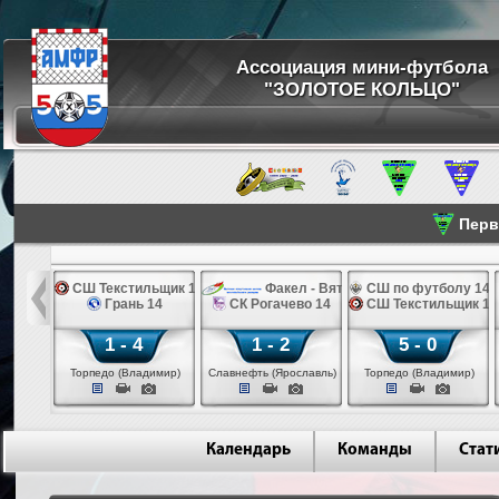
Ассоциация мини-футбола
"ЗОЛОТОЕ КОЛЬЦО"
Перве
жды 14
СШ Текстильщик 14
Факел - ВятСШОР 14
СШ по футболу 14
н 14
Грань 14
СК Рогачево 14
СШ Текстильщик 14
1 - 4
1 - 2
5 - 0
шма)
Торпедо (Владимир)
Славнефть (Ярославль)
Торпедо (Владимир)
Календарь
Команды
Стат