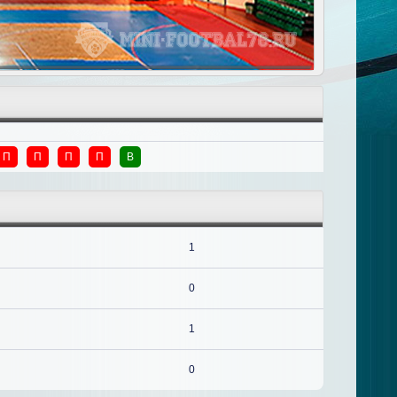
П
П
П
П
В
1
0
1
0