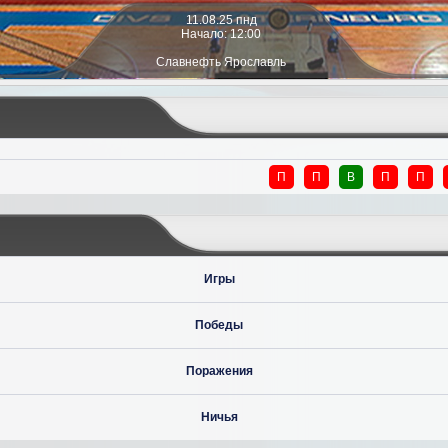
11.08.25 пнд
Начало: 12:00
Славнефть Ярославль
П
П
В
П
П
Игры
Победы
Поражения
Ничья