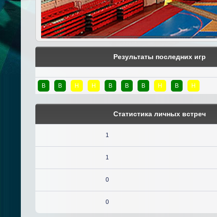
Результаты последних игр
В
В
Н
Н
В
В
В
Н
В
Н
Статистика личных встреч
1
1
0
0