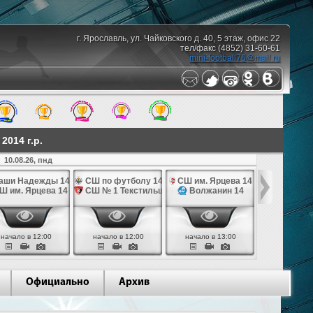
г. Ярославль, ул. Чайковского д. 40, 5 этаж, офис 22
тел/факс (4852) 31-60-61
mini-football76@mail.ru
014 г.р.
10.08.26, пнд
аши Надежды 14
СШ по футболу 14
СШ им. Ярцева 14
СШ № 1 Те
Ш им. Ярцева 14
СШ № 1 Текстильщик 14
Волжанин 14
Грань
начало в 12:00
начало в 12:00
начало в 13:00
начало в 
Официально
Архив