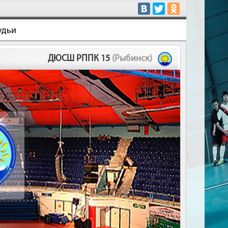
удьи
ДЮСШ РППК 15
(Рыбинск)