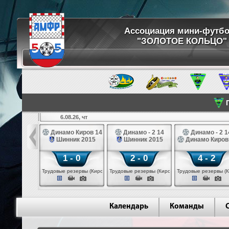
Ассоциация мини-футб
"ЗОЛОТОЕ КОЛЬЦО"
П
6.08.26, чт
ртуна 14
Динамо Киров 14
Динамо - 2 14
Динамо - 2 1
3 белые 14
Шинник 2015
Шинник 2015
Динамо Киров
 - 2
1 - 0
2 - 0
4 - 2
 (Череповец)
Трудовые резервы (Киров)
Трудовые резервы (Киров)
Трудовые резервы (К
Календарь
Команды