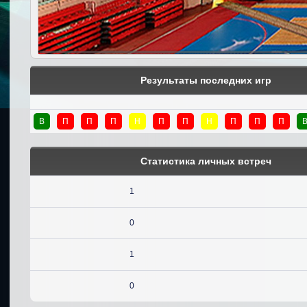
Результаты последних игр
В
П
П
П
Н
П
П
Н
П
П
П
Статистика личных встреч
1
0
1
0