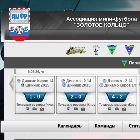
Ассоциация мини-футбола
"ЗОЛОТОЕ КОЛЬЦО"
Перве
6.08.26, чт
а 14
Динамо Киров 14
Динамо - 2 14
Динамо - 2 14
лые 14
Шинник 2015
Шинник 2015
Динамо Киров 14
1 - 0
2 - 0
4 - 2
еповец)
Трудовые резервы (Киров)
Трудовые резервы (Киров)
Трудовые резервы (Киров)
Календарь
Команды
Стат