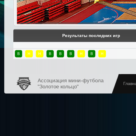
Результаты последних игр
В
Н
Н
В
В
В
Н
В
Н
Ассоциация мини-футбола
Главн
"Золотое кольцо"