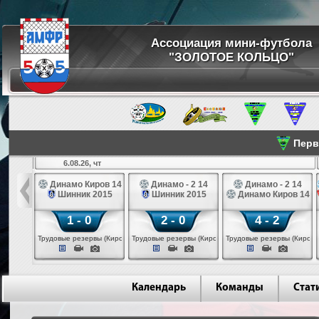
Ассоциация мини-футбола
"ЗОЛОТОЕ КОЛЬЦО"
Перве
6.08.26, чт
а 14
Динамо Киров 14
Динамо - 2 14
Динамо - 2 14
лые 14
Шинник 2015
Шинник 2015
Динамо Киров 14
1 - 0
2 - 0
4 - 2
еповец)
Трудовые резервы (Киров)
Трудовые резервы (Киров)
Трудовые резервы (Киров)
Календарь
Команды
Стат