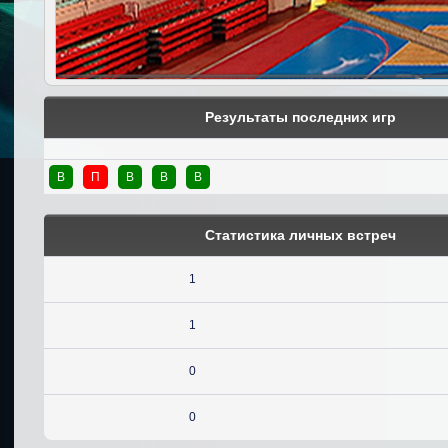
Результаты последних игр
В
П
В
В
В
Статистика личных встреч
1
1
0
0