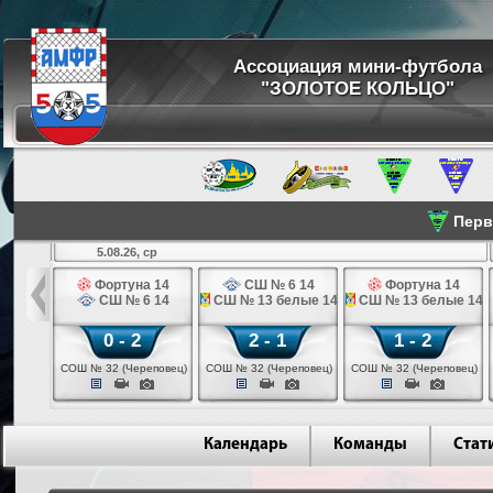
Ассоциация мини-футбола
"ЗОЛОТОЕ КОЛЬЦО"
Перве
5.08.26, ср
льщик 14
Фортуна 14
СШ № 6 14
Фортуна 14
 3 14
СШ № 6 14
СШ № 13 белые 14
СШ № 13 белые 14
0 - 2
2 - 1
1 - 2
ваново)
СОШ № 32 (Череповец)
СОШ № 32 (Череповец)
СОШ № 32 (Череповец)
Календарь
Команды
Стат