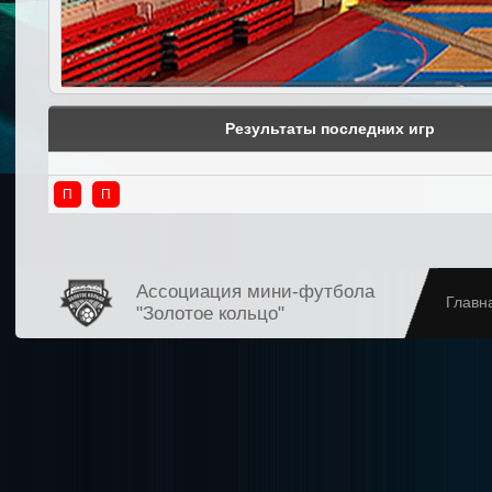
Результаты последних игр
П
П
Ассоциация мини-футбола
Главн
"Золотое кольцо"