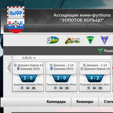
Ассоциация мини-футбола
"ЗОЛОТОЕ КОЛЬЦО"
Перве
6.08.26, чт
а 14
Динамо Киров 14
Динамо - 2 14
Динамо - 2 14
лые 14
Шинник 2015
Шинник 2015
Динамо Киров 14
1 - 0
2 - 0
4 - 2
еповец)
Трудовые резервы (Киров)
Трудовые резервы (Киров)
Трудовые резервы (Киров)
Календарь
Команды
Стат