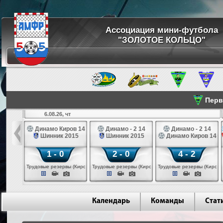
Ассоциация мини-футбола
"ЗОЛОТОЕ КОЛЬЦО"
Перве
6.08.26, чт
а 14
Динамо Киров 14
Динамо - 2 14
Динамо - 2 14
лые 14
Шинник 2015
Шинник 2015
Динамо Киров 14
1 - 0
2 - 0
4 - 2
еповец)
Трудовые резервы (Киров)
Трудовые резервы (Киров)
Трудовые резервы (Киров)
Календарь
Команды
Стат