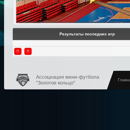
Результаты последних игр
П
П
Ассоциация мини-футбола
Главн
"Золотое кольцо"