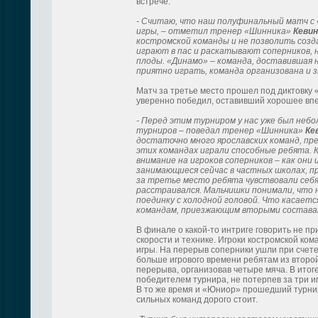
встрече.
- Считаю, что наш полуфинальный матч с «
игры, – отметил тренер «Шинника»
Кевин
костромской команды и не позволить созд
играют в пас и раскатывают соперников, н
плоды. «Динамо» – команда, доставившая 
приятно играть, команда организована и 
Матч за третье место прошел под диктовку 
уверенно победил, оставивший хорошее впеч
- Перед этим турниром у нас уже был неб
турниров – поведал тренер «Шинника»
Кев
достаточно много ярославских команд, п
этих командах играли способные ребята. 
внимание на игроков соперников – как они
занимающиеся сейчас в частных школах, п
за третье место ребята чувствовали себя 
расстраивался. Мальчишки понимали, что 
поединку с холодной головой. Что касает
командам, приезжающим вторыми составам
В финале о какой-то интриге говорить не п
скорости и технике. Игроки костромской ко
игры. На перерыв соперники ушли при счете
больше игрового времени ребятам из второ
перерыва, организовав четыре мяча. В итог
победителем турнира, не потерпев за три и
В то же время и «Юниор» прошедший турнир 
сильных команд дорого стоит.