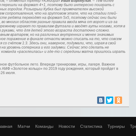
ков, – отметил тренер «Юниора»
Иван Бородулин
. – Тем более
я перешли на формат 4+1, поэтому было интересно поиграть с
зных городов. Розыгрыш Кубка был примечателен высокой
ем сопротивления, что на групповом этапе, что на стадии плей-
асте ребята переходят на формат 5х5, поэтому сейчас они были
во многих областях разные правила ввода мяча от ворот и из-за
-прежнему играют по правилам футзала и вводят ауты ногами, хотя в
 руками, что для детей этого возраста достаточно сложно.
овным вратарем, но на различных внутренних и менее значимых
пное поражение в финале отчасти можно списать на то, что совсем
со счётом 1:3. Здесь они, наверное, подумали, что, играя в свой
 на уровень соперника и его задумки. Сейчас это сделать не
й команда «расклеилась» и где-то с середины матча пришлось играть
ное футбольное лето. Впереди тренировки, игры, лагеря. Важное
к АМФ «Золотое кольцо» по 2019 году рождения, который пройдет в
-26 июля.
лавная
Матчи
Команды
Новости
Статистика
Турниры
Тр