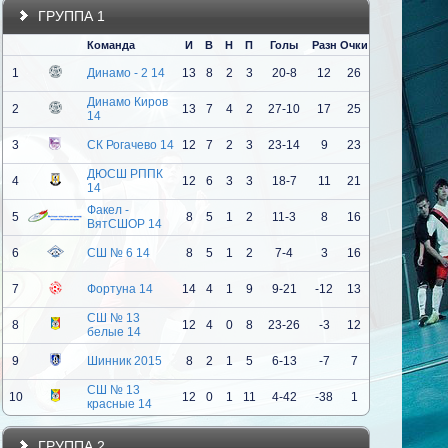
ГРУППА 1
Команда
И
В
Н
П
Голы
Разн
Очки
1
Динамо - 2 14
13
8
2
3
20-8
12
26
Динамо Киров
2
13
7
4
2
27-10
17
25
14
3
СК Рогачево 14
12
7
2
3
23-14
9
23
ДЮСШ РППК
4
12
6
3
3
18-7
11
21
14
Факел -
5
8
5
1
2
11-3
8
16
ВятСШОР 14
6
СШ № 6 14
8
5
1
2
7-4
3
16
7
Фортуна 14
14
4
1
9
9-21
-12
13
СШ № 13
8
12
4
0
8
23-26
-3
12
белые 14
9
Шинник 2015
8
2
1
5
6-13
-7
7
СШ № 13
10
12
0
1
11
4-42
-38
1
красные 14
ГРУППА 2