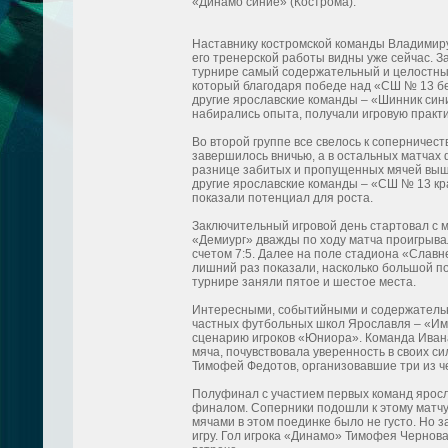
«Динамо синие» (Кострома).
Наставнику костромской команды Владимиру
его тренерской работы видны уже сейчас. З
турнире самый содержательный и целостны
который благодаря победе над «СШ № 13 бел
другие ярославские команды – «Шинник син
набирались опыта, получали игровую практи
Во второй группе все свелось к соперничес
завершилось вничью, а в остальных матчах 
разнице забитых и пропущенных мячей выше
другие ярославские команды – «СШ № 13 кр
показали потенциал для роста.
Заключительный игровой день стартовал с м
«Демиург» дважды по ходу матча проигрывал 
счетом 7:5. Далее на поле стадиона «Слав
лишний раз показали, насколько большой п
турнире заняли пятое и шестое места.
Интересными, событийными и содержательн
частных футбольных школ Ярославля – «Им
сценарию игроков «Юниора». Команда Ивана
мяча, почувствовала уверенность в своих с
Тимофей Федотов, организовавшие три из ч
Полуфинал с участием первых команд ярос
финалом. Соперники подошли к этому матчу
мячами в этом поединке было не густо. Но з
игру. Гол игрока «Динамо» Тимофея Чернова