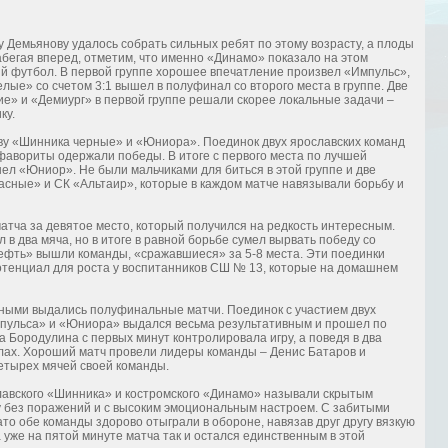
 Демьянову удалось собрать сильных ребят по этому возрасту, а плоды
абегая вперед, отметим, что именно «Динамо» показало на этом
й футбол. В первой группе хорошее впечатление произвел «Импульс»,
ые» со счетом 3:1 вышел в полуфинал со второго места в группе. Две
ие» и «Демиург» в первой группе решали скорее локальные задачи –
ку.
тву «Шинника черные» и «Юниора». Поединок двух ярославских команд
фавориты одержали победы. В итоге с первого места по лучшей
л «Юниор». Не были мальчиками для биться в этой группе и две
асные» и СК «Альтаир», которые в каждом матче навязывали борьбу и
атча за девятое место, который получился на редкость интересным.
в два мяча, но в итоге в равной борьбе сумел вырвать победу со
нефть» вышли команды, «сражавшиеся» за 5-8 места. Эти поединки
отенциал для роста у воспитанников СШ № 13, которые на домашнем
ыми выдались полуфинальные матчи. Поединок с участием двух
пульса» и «Юниора» выдался весьма результативным и прошел по
 Бородулина с первых минут контролировала игру, а поведя в два
илах. Хороший матч провели лидеры команды – Денис Батаров и
етырех мячей своей команды.
лавского «Шинника» и костромского «Динамо» называли скрытым
 без поражений и с высоким эмоциональным настроем. С забитыми
ато обе команды здорово отыграли в обороне, навязав друг другу вязкую
 уже на пятой минуте матча так и остался единственным в этой