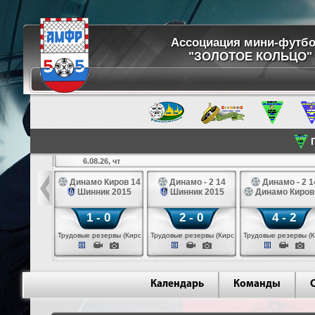
Ассоциация мини-футб
"ЗОЛОТОЕ КОЛЬЦО"
П
6.08.26, чт
ртуна 14
Динамо Киров 14
Динамо - 2 14
Динамо - 2 1
3 белые 14
Шинник 2015
Шинник 2015
Динамо Киров
 - 2
1 - 0
2 - 0
4 - 2
 (Череповец)
Трудовые резервы (Киров)
Трудовые резервы (Киров)
Трудовые резервы (К
Календарь
Команды