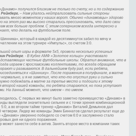
Динамо» получился близким не только по счету, но и по содержанию
 Рейнберг.
– Нам удалось нейтрализовать сильные стороны
авать много моментов у наших ворот. Обычно «динамовцы» здорово
о на этот раз мы высоко старались прессинговать, что дало свои
нам всех больше проблем. С этим соперником всегда интересно и
знает, что делать на футбольном поле.
«Шинника», который в каждой из десятиминуток забил по мячу и
атлении на этом турнире «Импульс», со счетом 3:0.
ольшой опыт игры в формате 5х5, провели несколько успешных
ин Рейнберг
. - В Кубке АМФ «Золотое кольцо» участвовало
редставляющих частные футбольные школы. Обратил внимание, что в
Когда играем с ярославскими коллективами, то всегда обращаем
 играют и развиваются. В дальнейшем буду рад, если ребята,
рисоединяться к «Шиннику». После поражения в полуфинале, в матче
нормально, и я не заметил, что кто-то опустил руки и сильно
нужно побеждать в матче за третье место и подошли к этому
ся второй нашей команды, то ребята стараются, но пока уступают
и. На данный момент, что имеем – то имеем.
риходилось. С первых же минут было заметно преимущество «Динамо» в
манды выглядели значительно сильнее и с точки зрения комбинационной
 5:0, а во втором тайме тренер «Динамо» Виталий Демьянов дал
й четверки. Лидер же команды Эмин Биннатов сделал результат еще до
е «Динамо» уверенно победило со счетом 6:0 и заслуженно стало
гровых дня ни одного поражения.
может занести себе в актив. Занять второе место в компании таких