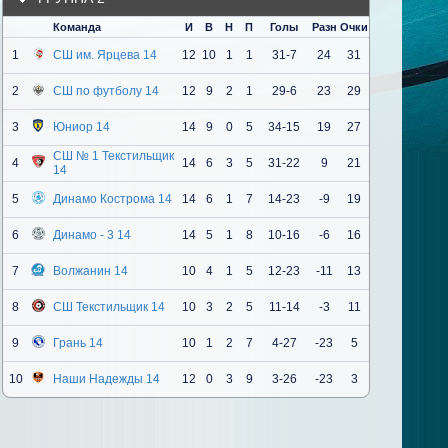
Команда
И
В
Н
П
Голы
Разн
Очки
1
СШ им. Ярцева 14
12
10
1
1
31-7
24
31
2
СШ по футболу 14
12
9
2
1
29-6
23
29
3
Юниор 14
14
9
0
5
34-15
19
27
СШ № 1 Текстильщик
4
14
6
3
5
31-22
9
21
14
5
Динамо Кострома 14
14
6
1
7
14-23
-9
19
6
Динамо - 3 14
14
5
1
8
10-16
-6
16
7
Волжанин 14
10
4
1
5
12-23
-11
13
8
СШ Текстильщик 14
10
3
2
5
11-14
-3
11
9
Грань 14
10
1
2
7
4-27
-23
5
10
Наши Надежды 14
12
0
3
9
3-26
-23
3