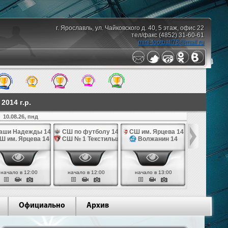
г. Ярославль, ул. Чайковского д. 40, 5 этаж, офис 22
тел/факс (4852) 31-60-61
mini-football76@mail.ru
014 г.р.
10.08.26, пнд
аши Надежды 14
СШ по футболу 14
СШ им. Ярцева 14
СШ № 1 Те
Ш им. Ярцева 14
СШ № 1 Текстильщик 14
Волжанин 14
Грань
начало в 12:00
начало в 12:00
начало в 13:00
начало в 
Официально
Архив