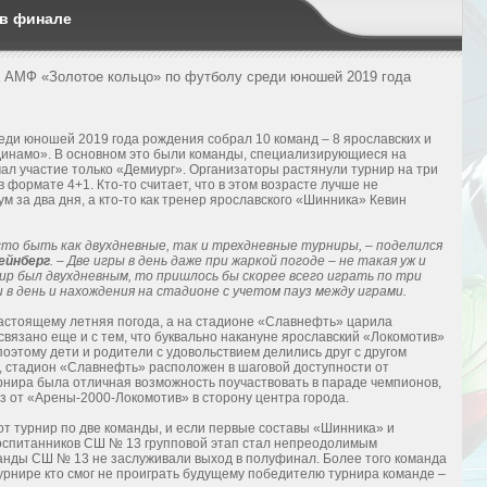
 в финале
а АМФ «Золотое кольцо» по футболу среди юношей 2019 года
еди юношей 2019 года рождения собрал 10 команд – 8 ярославских и
Динамо». В основном это были команды, специализирующиеся на
ал участие только «Демиург». Организаторы растянули турнир на три
в формате 4+1. Кто-то считает, что в этом возрасте лучше не
м за два дня, а кто-то как тренер ярославского «Шинника» Кевин
сто быть как двухдневные, так и трехдневные турниры, – поделился
ейнберг
. – Две игры в день даже при жаркой погоде – не такая уж и
ир был двухдневным, то пришлось бы скорее всего играть по три
 в день и нахождения на стадионе с учетом пауз между играми.
настоящему летняя погода, а на стадионе «Славнефть» царила
вязано еще и с тем, что буквально накануне ярославский «Локомотив»
поэтому дети и родители с удовольствием делились друг с другом
 стадион «Славнефть» расположен в шаговой доступности от
урнира была отличная возможность поучаствовать в параде чемпионов,
аз от «Арены-2000-Локомотив» в сторону центра города.
от турнир по две команды, и если первые составы «Шинника» и
воспитанников СШ № 13 групповой этап стал непреодолимым
манды СШ № 13 не заслуживали выход в полуфинал. Более того команда
рнире кто смог не проиграть будущему победителю турнира команде –