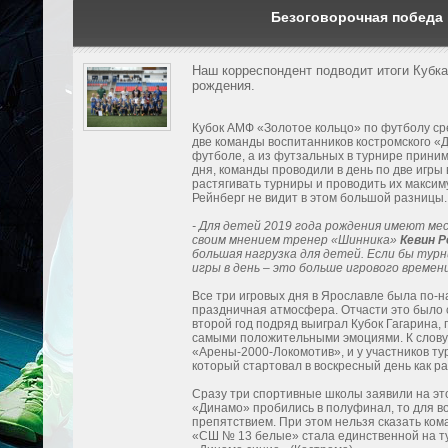
Безоговорочная победа
Наш корреспондент подводит итоги Кубк
рождения.
Кубок АМФ «Золотое кольцо» по футболу ср
две команды воспитанников костромского «
футболе, а из футзальных в турнире приним
дня, команды проводили в день по две игры 
растягивать турниры и проводить их максиму
Рейнберг не видит в этом большой разницы.
- Для детей 2019 года рождения имеют ме
своим мнением тренер «Шинника»
Кевин Р
большая нагрузка для детей. Если бы турн
игры в день – это больше игрового времени
Все три игровых дня в Ярославле была по-
праздничная атмосфера. Отчасти это было с
второй год подряд выиграл Кубок Гагарина, 
самыми положительными эмоциями. К слову,
«Арены-2000-Локомотив», и у участников т
который стартовал в воскресный день как р
Сразу три спортивные школы заявили на эт
«Динамо» пробились в полуфинал, то для 
препятствием. При этом нельзя сказать ко
«СШ № 13 белые» стала единственной на ту