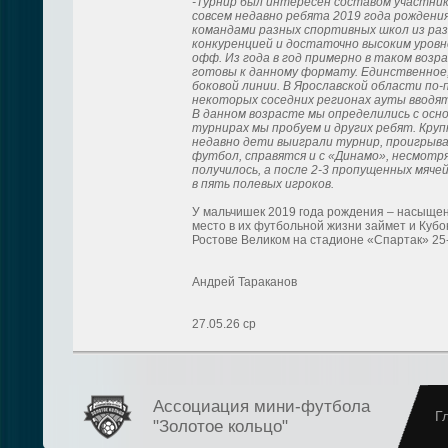
-Турнир был интересен составом участни
совсем недавно ребята 2019 года рождени
командами разных спортивных школ из ра
конкуренцией и достаточно высоким уровн
офф. Из года в год примерно в таком возр
готовы к данному формату. Единственное, 
боковой линии. В Ярославской области по
некоторых соседних регионах ауты вводят
В данном возрасте мы определились с осн
турнирах мы пробуем и других ребят. Кру
недавно дети выиграли турнир, проигрывая 
футбол, справятся и с «Динамо», несмотря
получилось, а после 2-3 пропущенных мяче
в пять полевых игроков.
У мальчишек 2019 года рождения – насыщен
место в их футбольной жизни займет и Кубо
Ростове Великом на стадионе «Спартак» 25
Андрей Тараканов
27.05.26
ср
Ассоциация мини-футбола
Г
"Золотое кольцо"