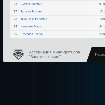
26
Сучков Артемий
01.
27
Тарасов Михаил
13.
28
Тихоненко Радомир
10.
29
Челноков Марк
24.
30
Шумилов Степан
23.
Ассоциация мини-футбола
Главн
"Золотое кольцо"