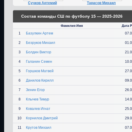
Сучков Артемий
Тарасов Михаил
Состав команды СШ по футболу 15 — 2025-2026
Фамилия Имя
Дата 
1
Базулкин Артем
07.
2
Безруков Михаил
01.
3
Болдин Виктор
21.
4
Галанин Семен
10.
5
Горшков Матвей
27.
6
Данилов Кирилл
09.
7
Зенин Егор
26.
8
Клычев Тимур
14.
9
Ковалев Игнат
25.
10
Корнилов Дмитрий
29.
11
Крутов Михаил
07.