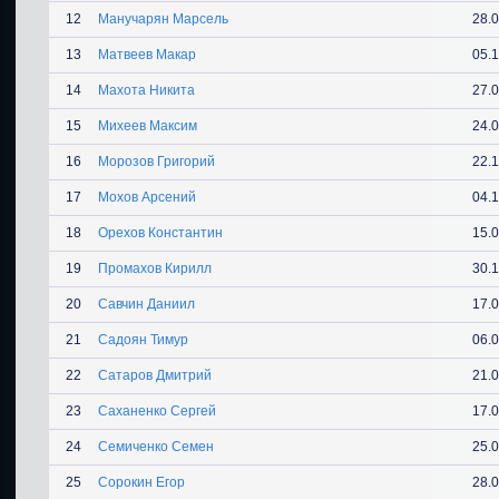
12
Манучарян Марсель
28.
13
Матвеев Макар
05.
14
Махота Никита
27.
15
Михеев Максим
24.
16
Морозов Григорий
22.
17
Мохов Арсений
04.
18
Орехов Константин
15.
19
Промахов Кирилл
30.
20
Савчин Даниил
17.
21
Садоян Тимур
06.
22
Сатаров Дмитрий
21.
23
Саханенко Сергей
17.
24
Семиченко Семен
25.
25
Сорокин Егор
28.