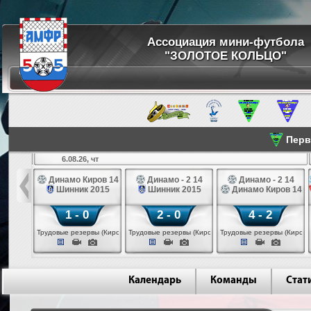
Ассоциация мини-футбола
"ЗОЛОТОЕ КОЛЬЦО"
Перве
6.08.26, чт
а 14
Динамо Киров 14
Динамо - 2 14
Динамо - 2 14
лые 14
Шинник 2015
Шинник 2015
Динамо Киров 14
1 - 0
2 - 0
4 - 2
еповец)
Трудовые резервы (Киров)
Трудовые резервы (Киров)
Трудовые резервы (Киров)
Календарь
Команды
Стат