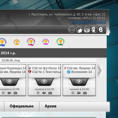
г. Ярославль, ул. Чайковского д. 40, 5 этаж, офис 22
тел/факс (4852) 31-60-61
mini-football76@mail.ru
014 г.р.
10.08.26, пнд
аши Надежды 14
СШ по футболу 14
СШ им. Ярцева 14
СШ № 1 Те
Ш им. Ярцева 14
СШ № 1 Текстильщик 14
Волжанин 14
Грань
начало в 12:00
начало в 12:00
начало в 13:00
начало в 
Официально
Архив