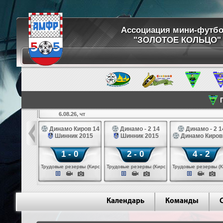
Ассоциация мини-футб
"ЗОЛОТОЕ КОЛЬЦО"
П
6.08.26, чт
ртуна 14
Динамо Киров 14
Динамо - 2 14
Динамо - 2 1
3 белые 14
Шинник 2015
Шинник 2015
Динамо Киров
 - 2
1 - 0
2 - 0
4 - 2
 (Череповец)
Трудовые резервы (Киров)
Трудовые резервы (Киров)
Трудовые резервы (К
Календарь
Команды