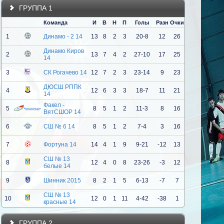
ГРУППА 1
Команда
И
В
Н
П
Голы
Разн
Очки
1
Динамо - 2 14
13
8
2
3
20-8
12
26
Динамо Киров
2
13
7
4
2
27-10
17
25
14
3
СК Рогачево 14
12
7
2
3
23-14
9
23
ДЮСШ РППК
4
12
6
3
3
18-7
11
21
14
Факел -
5
8
5
1
2
11-3
8
16
ВятСШОР 14
6
СШ № 6 14
8
5
1
2
7-4
3
16
7
Фортуна 14
14
4
1
9
9-21
-12
13
СШ № 13
8
12
4
0
8
23-26
-3
12
белые 14
9
Шинник 2015
8
2
1
5
6-13
-7
7
СШ № 13
10
12
0
1
11
4-42
-38
1
красные 14
ГРУППА 2