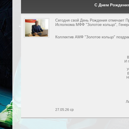
С Днем Рождени
Сегодня свой День Рождения отмечает П
Исполкома МФФ "Золотое кольцо", Гене
Коллектив АМФ "Золотое кольцо" поздра
В
И 
У
В
Н
Л
27.05.26
ср