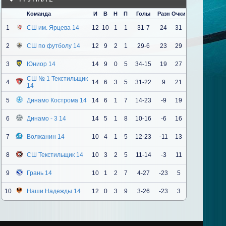
Команда
И
В
Н
П
Голы
Разн
Очки
1
СШ им. Ярцева 14
12
10
1
1
31-7
24
31
2
СШ по футболу 14
12
9
2
1
29-6
23
29
3
Юниор 14
14
9
0
5
34-15
19
27
СШ № 1 Текстильщик
4
14
6
3
5
31-22
9
21
14
5
Динамо Кострома 14
14
6
1
7
14-23
-9
19
6
Динамо - 3 14
14
5
1
8
10-16
-6
16
7
Волжанин 14
10
4
1
5
12-23
-11
13
8
СШ Текстильщик 14
10
3
2
5
11-14
-3
11
9
Грань 14
10
1
2
7
4-27
-23
5
10
Наши Надежды 14
12
0
3
9
3-26
-23
3