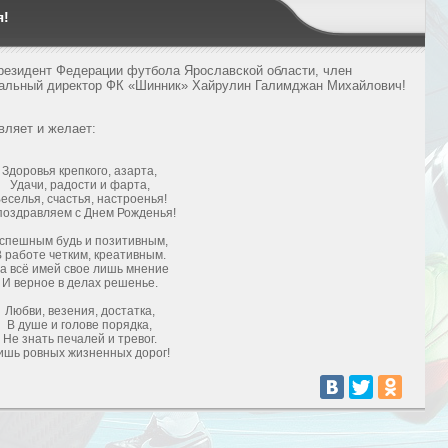
я!
резидент Федерации футбола Ярославской области, член
ральный директор ФК «Шинник»
Хайрулин Галимджан Михайлович!
вляет и желает:
Здоровья крепкого, азарта,
Удачи, радости и фарта,
еселья, счастья, настроенья!
поздравляем с Днем Рожденья!
спешным будь и позитивным,
 работе четким, креативным.
а всё имей свое лишь мнение
И верное в делах решенье.
Любви, везения, достатка,
В душе и голове порядка,
Не знать печалей и тревог.
ишь ровных жизненных дорог!