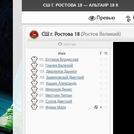
СШ Г. РОСТОВА 18 — АЛЬТАИР 18 К
Превью
СШ г. Ростова 18
(Ростов Великий)
состав
Имя
Г
П
01.
Бутиков Владислав
0
0
З
02.
Грачев Валерий
0
0
З
03.
Джалилов Даниил
0
0
Н
04.
Замировский Дмитрий
0
0
Н
05.
Кашин Александр
0
0
Н
06.
Миронов Денис
0
0
З
07.
Мкртчян Тигран
0
0
З
08.
Сопов Дмитрий
0
0
З
09.
Фурин Марк
4
0
З