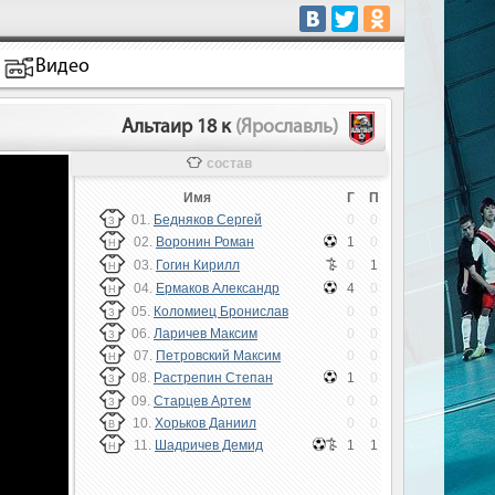
Видео
Альтаир 18 к
(Ярославль)
состав
Имя
Г
П
01.
Бедняков Сергей
0
0
З
02.
Воронин Роман
1
0
Н
03.
Гогин Кирилл
0
1
Н
04.
Ермаков Александр
4
0
Н
05.
Коломиец Бронислав
0
0
З
06.
Ларичев Максим
0
0
З
07.
Петровский Максим
0
0
Н
08.
Растрепин Степан
1
0
З
09.
Старцев Артем
0
0
З
10.
Хорьков Даниил
0
0
В
11.
Шадричев Демид
1
1
Н