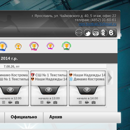
г. Ярославль, ул. Чайковского д. 40, 5 этаж, офис 22
тел/факс (4852) 31-60-61
mini-football76@mail.ru
014 г.р.
7.08.26, пт
10.08.26,
инамо Кострома 14
СШ № 1 Текстильщик 14
Наши Надежды 14
Наши Над
Ш № 1 Текстильщик 14
Наши Надежды 14
Динамо Кострома 14
СШ им. Яр
начало в 12:00
начало в 13:00
начало в 14:00
начало в 
Официально
Архив