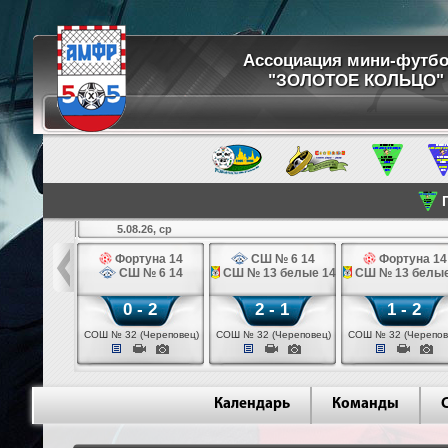
Ассоциация мини-футб
"ЗОЛОТОЕ КОЛЬЦО"
П
5.08.26, ср
кстильщик 14
Фортуна 14
СШ № 6 14
Фортуна 14
мо - 3 14
СШ № 6 14
СШ № 13 белые 14
СШ № 13 белые
 - 0
0 - 2
2 - 1
1 - 2
щик (Иваново)
СОШ № 32 (Череповец)
СОШ № 32 (Череповец)
СОШ № 32 (Черепов
Календарь
Команды