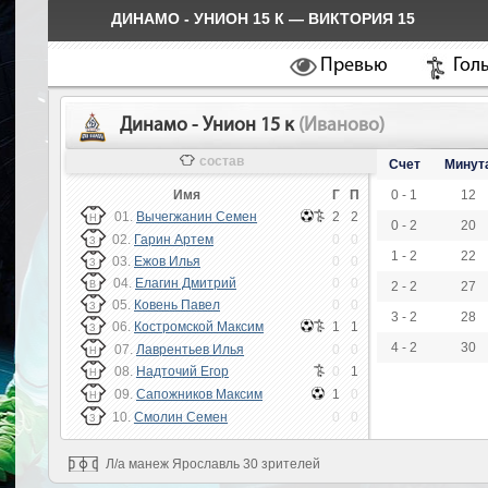
ДИНАМО - УНИОН 15 К — ВИКТОРИЯ 15
Превью
Гол
Динамо - Унион 15 к
(Иваново)
состав
Счет
Минут
Имя
Г
П
0 - 1
12
01.
Вычегжанин Семен
2
2
Н
0 - 2
20
02.
Гарин Артем
0
0
З
1 - 2
22
03.
Ежов Илья
0
0
З
04.
Елагин Дмитрий
0
0
В
2 - 2
27
05.
Ковень Павел
0
0
З
3 - 2
28
06.
Костромской Максим
1
1
З
4 - 2
30
07.
Лаврентьев Илья
0
0
Н
08.
Надточий Егор
0
1
Н
09.
Сапожников Максим
1
0
Н
10.
Смолин Семен
0
0
З
Л/а манеж Ярославль 30 зрителей