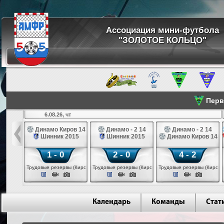
Ассоциация мини-футбола
"ЗОЛОТОЕ КОЛЬЦО"
Перве
6.08.26, чт
а 14
Динамо Киров 14
Динамо - 2 14
Динамо - 2 14
лые 14
Шинник 2015
Шинник 2015
Динамо Киров 14
1 - 0
2 - 0
4 - 2
еповец)
Трудовые резервы (Киров)
Трудовые резервы (Киров)
Трудовые резервы (Киров)
Календарь
Команды
Стат