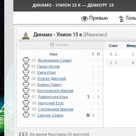
ДИНАМО - УНИОН 15 К — ДЕМИУРГ 15
Превью
Гол
Динамо - Унион 15 к
(Иваново)
состав
Счет
Мину
Имя
Г
П
0 - 1
2
01.
Вычегжанин Семен
0
0
Н
1 - 1
9
02.
Гарин Артем
0
0
З
03.
Ежов Илья
0
0
З
04.
Елагин Дмитрий
0
0
В
05.
Ковень Павел
0
0
З
06.
Костромской Максим
0
0
З
07.
Лаврентьев Илья
0
1
Н
08.
Надточий Егор
0
0
Н
09.
Сапожников Максим
0
0
Н
10.
Смолин Семен
1
0
З
Л/а манеж Ярославль 50 зрителей