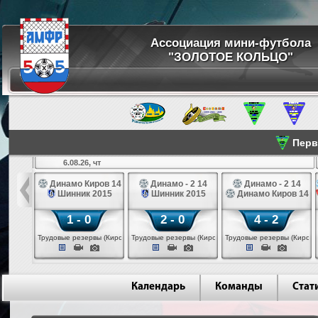
Ассоциация мини-футбола
"ЗОЛОТОЕ КОЛЬЦО"
Перве
6.08.26, чт
а 14
Динамо Киров 14
Динамо - 2 14
Динамо - 2 14
лые 14
Шинник 2015
Шинник 2015
Динамо Киров 14
1 - 0
2 - 0
4 - 2
еповец)
Трудовые резервы (Киров)
Трудовые резервы (Киров)
Трудовые резервы (Киров)
Календарь
Команды
Стат