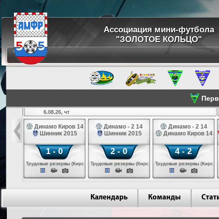
Ассоциация мини-футбола
"ЗОЛОТОЕ КОЛЬЦО"
Перве
6.08.26, чт
а 14
Динамо Киров 14
Динамо - 2 14
Динамо - 2 14
лые 14
Шинник 2015
Шинник 2015
Динамо Киров 14
1 - 0
2 - 0
4 - 2
еповец)
Трудовые резервы (Киров)
Трудовые резервы (Киров)
Трудовые резервы (Киров)
Календарь
Команды
Стат