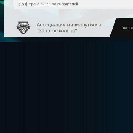
Арена Кинешма 20 зрителей
Ассоциация мини-футбола
Главн
"Золотое кольцо"