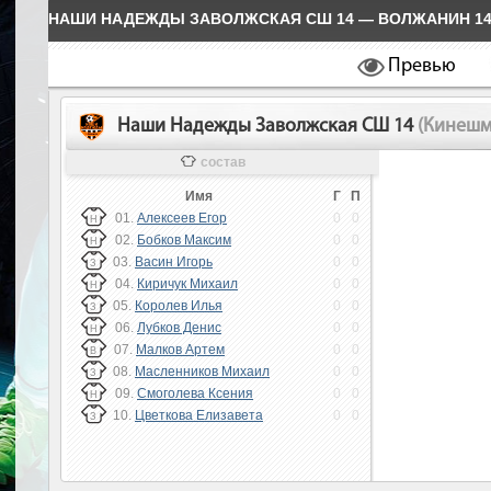
НАШИ НАДЕЖДЫ ЗАВОЛЖСКАЯ СШ 14 — ВОЛЖАНИН 1
Превью
Наши Надежды Заволжская СШ 14
(Кинешм
состав
Имя
Г
П
01.
Алексеев Егор
0
0
Н
02.
Бобков Максим
0
0
Н
03.
Васин Игорь
0
0
З
04.
Киричук Михаил
0
0
Н
05.
Королев Илья
0
0
З
06.
Лубков Денис
0
0
Н
07.
Малков Артем
0
0
В
08.
Масленников Михаил
0
0
З
09.
Смоголева Ксения
0
0
Н
10.
Цветкова Елизавета
0
0
З