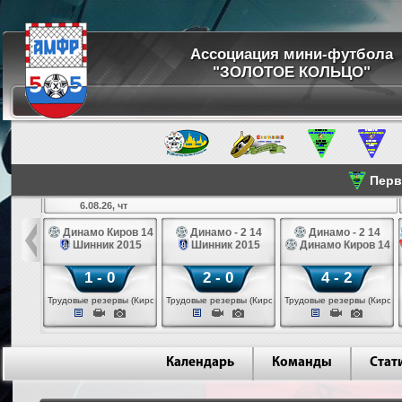
Ассоциация мини-футбола
"ЗОЛОТОЕ КОЛЬЦО"
Перве
6.08.26, чт
а 14
Динамо Киров 14
Динамо - 2 14
Динамо - 2 14
лые 14
Шинник 2015
Шинник 2015
Динамо Киров 14
1 - 0
2 - 0
4 - 2
еповец)
Трудовые резервы (Киров)
Трудовые резервы (Киров)
Трудовые резервы (Киров)
Календарь
Команды
Стат