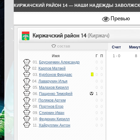
КИРЖАЧСКИЙ РАЙОН 14 — НАШИ НАДЕЖДЫ ЗАВОЛЖСК
Превью
Киржачский район 14
(Киржач)
состав
Счет
Мину
Имя
Г
П
1 - 0
8
01.
Брусничкин Александр
0
0
Н
02.
Карпов Матвей
0
0
З
03.
Курбонов Фирдавс
0
0
Н
04.
Лаварухин Илья
0
0
З
05.
Малахов Кирилл
0
0
Н
06.
Пащенко Тимофей
1
0
Н
07.
Поляков Артем
0
0
З
08.
Портнов Егор
0
0
Н
09.
Спиркин Иван
0
0
Н
10.
Федюнин Кирилл
0
0
Н
11.
Хайруллин Антон
0
0
Н