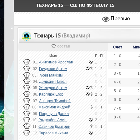
ТЕХНАРЬ 15 — СШ ПО ФУТБОЛУ 15
Превью
Технарь 15
(Владимир)
состав
Счет
Мин
Имя
Г
П
1 - 0
01.
Анисимов Ярослав
1
0
Н
2 - 0
02.
Грудяков Артем
1
2
Н
3 - 0
1
03.
Гусев Максим
0
0
З
04.
Долихин Павел
0
0
4 - 0
2
Н
05.
Жолудев Артем
1
2
Н
5 - 0
2
06.
Карплюк Егор
2
2
Н
6 - 0
3
07.
Лазарук Тимофей
0
0
Н
08.
Максимов Андрей
0
1
З
7 - 0
3
09.
Поцелуев Данил
0
0
Н
8 - 0
4
10.
Раджабов Амир
2
0
З
11.
Савинов Дмитрий
0
1
В
12.
Тарасов Михаил
1
0
Н