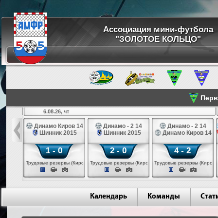
Ассоциация мини-футбола
"ЗОЛОТОЕ КОЛЬЦО"
Перве
6.08.26, чт
а 14
Динамо Киров 14
Динамо - 2 14
Динамо - 2 14
лые 14
Шинник 2015
Шинник 2015
Динамо Киров 14
1 - 0
2 - 0
4 - 2
еповец)
Трудовые резервы (Киров)
Трудовые резервы (Киров)
Трудовые резервы (Киров)
Календарь
Команды
Стат