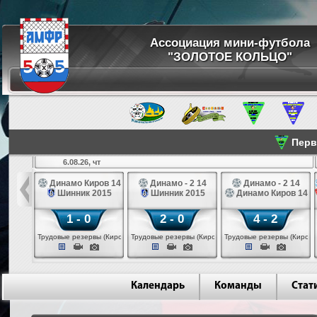
Ассоциация мини-футбола
"ЗОЛОТОЕ КОЛЬЦО"
Перве
6.08.26, чт
а 14
Динамо Киров 14
Динамо - 2 14
Динамо - 2 14
лые 14
Шинник 2015
Шинник 2015
Динамо Киров 14
1 - 0
2 - 0
4 - 2
еповец)
Трудовые резервы (Киров)
Трудовые резервы (Киров)
Трудовые резервы (Киров)
Календарь
Команды
Стат