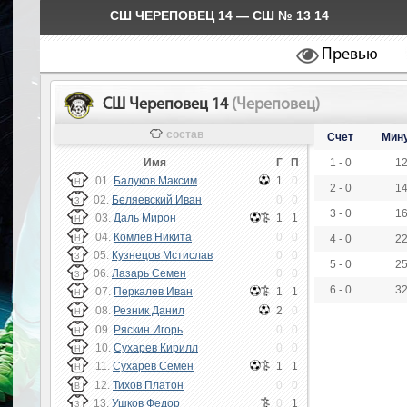
СШ ЧЕРЕПОВЕЦ 14 — СШ № 13 14
Превью
СШ Череповец 14
(Череповец)
состав
Счет
Мин
Имя
Г
П
1 - 0
1
01.
Балуков Максим
1
0
Н
2 - 0
1
02.
Беляевский Иван
0
0
З
3 - 0
1
03.
Даль Мирон
1
1
Н
04.
Комлев Никита
0
0
4 - 0
2
Н
05.
Кузнецов Мстислав
0
0
З
5 - 0
2
06.
Лазарь Семен
0
0
З
6 - 0
3
07.
Перкалев Иван
1
1
Н
08.
Резник Данил
2
0
Н
09.
Ряскин Игорь
0
0
Н
10.
Сухарев Кирилл
0
0
Н
11.
Сухарев Семен
1
1
Н
12.
Тихов Платон
0
0
В
13.
Ушков Федор
0
1
З