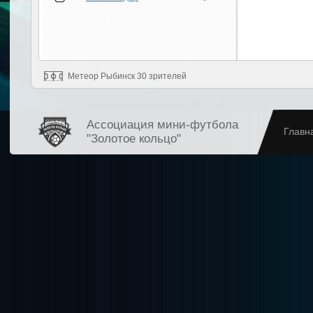
Метеор Рыбинск 30 зрителей
Ассоциация мини-футбола
Главн
"Золотое кольцо"