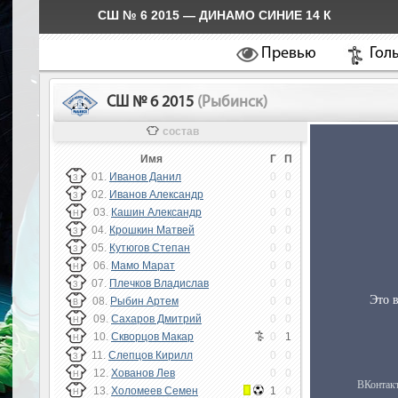
СШ № 6 2015 — ДИНАМО СИНИЕ 14 К
Превью
Гол
СШ № 6 2015
(Рыбинск)
состав
Имя
Г
П
01.
Иванов Данил
0
0
З
02.
Иванов Александр
0
0
З
03.
Кашин Александр
0
0
Н
04.
Крошкин Матвей
0
0
З
05.
Кутюгов Степан
0
0
З
06.
Мамо Марат
0
0
Н
07.
Плечков Владислав
0
0
З
08.
Рыбин Артем
0
0
В
09.
Сахаров Дмитрий
0
0
Н
10.
Скворцов Макар
0
1
Н
11.
Слепцов Кирилл
0
0
З
12.
Хованов Лев
0
0
Н
13.
Холомеев Семен
1
0
Н