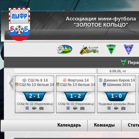
Ассоциация мини-футбола
"ЗОЛОТОЕ КОЛЬЦО"
Перве
ср
6.08.26, чт
а 14
СШ № 6 14
Фортуна 14
Динамо Киров 14
 14
СШ № 13 белые 14
СШ № 13 белые 14
Шинник 2015
2 - 1
1 - 2
1 - 0
еповец)
СОШ № 32 (Череповец)
СОШ № 32 (Череповец)
Трудовые резервы (Киров)
Календарь
Команды
Стат