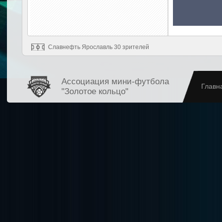
Славнефть Ярославль 30 зрителей
Ассоциация мини-футбола
Главн
"Золотое кольцо"