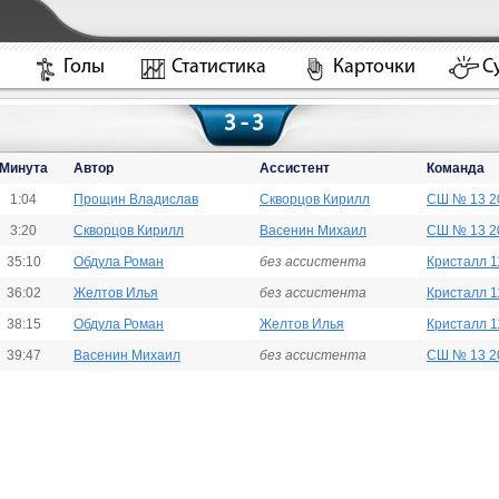
Голы
Статистика
Карточки
С
3 - 3
Минута
Автор
Ассистент
Команда
1:04
Прощин Владислав
Скворцов Кирилл
СШ № 13 2
3:20
Скворцов Кирилл
Васенин Михаил
СШ № 13 2
35:10
Обдула Роман
без ассистента
Кристалл 1
36:02
Желтов Илья
без ассистента
Кристалл 1
38:15
Обдула Роман
Желтов Илья
Кристалл 1
39:47
Васенин Михаил
без ассистента
СШ № 13 2