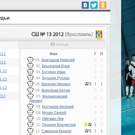
удьи
СШ № 13 2012
(Ярославль)
состав
012
Имя
Г
П
01.
Браташов Николай
0
0
З
012
02.
Брызгалов Илья
0
0
В
1-12
03.
Бусурин Иван
0
0
В
04.
Бутыгин Руслан
0
0
Н
1-12
05.
Васенин Михаил
1
1
З
1-12
06.
Воробьев Артем
0
0
З
012
07.
Желнеровский
Н
0
0
Даниил
08.
Костарев Арсений
0
0
Н
09.
Мухин Сергей
0
0
Н
10.
Овечкин Лев
0
0
Н
11.
Прощин Владислав
1
0
Н
12.
Скворцов Кирилл
1
1
З