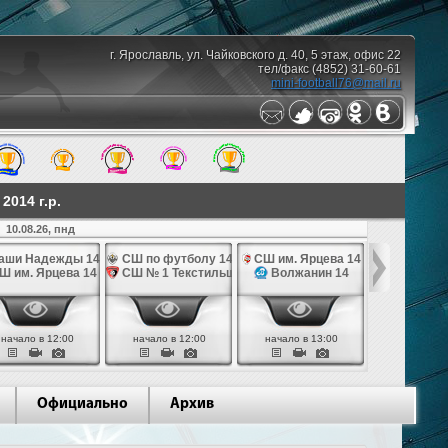
г. Ярославль, ул. Чайковского д. 40, 5 этаж, офис 22
тел/факс (4852) 31-60-61
mini-football76@mail.ru
014 г.р.
10.08.26, пнд
аши Надежды 14
СШ по футболу 14
СШ им. Ярцева 14
СШ № 1 Те
Ш им. Ярцева 14
СШ № 1 Текстильщик 14
Волжанин 14
Грань
начало в 12:00
начало в 12:00
начало в 13:00
начало в 
Официально
Архив