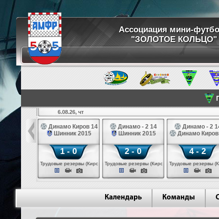
Ассоциация мини-футб
"ЗОЛОТОЕ КОЛЬЦО"
П
6.08.26, чт
ртуна 14
Динамо Киров 14
Динамо - 2 14
Динамо - 2 1
3 белые 14
Шинник 2015
Шинник 2015
Динамо Киров
 - 2
1 - 0
2 - 0
4 - 2
 (Череповец)
Трудовые резервы (Киров)
Трудовые резервы (Киров)
Трудовые резервы (К
Календарь
Команды