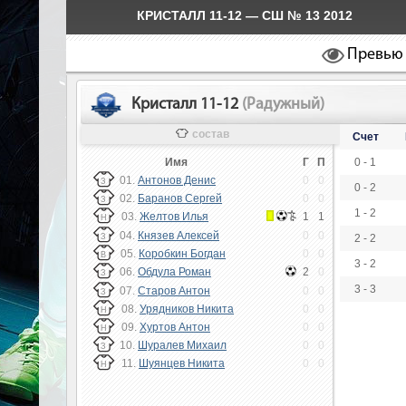
КРИСТАЛЛ 11-12 — СШ № 13 2012
Превью
Кристалл 11-12
(Радужный)
состав
Счет
Имя
Г
П
0 - 1
01.
Антонов Денис
0
0
З
0 - 2
02.
Баранов Сергей
0
0
З
1 - 2
03.
Желтов Илья
1
1
Н
04.
Князев Алексей
0
0
З
2 - 2
05.
Коробкин Богдан
0
0
В
3 - 2
06.
Обдула Роман
2
0
З
3 - 3
07.
Старов Антон
0
0
З
08.
Урядников Никита
0
0
Н
09.
Хуртов Антон
0
0
Н
10.
Шуралев Михаил
0
0
З
11.
Шуянцев Никита
0
0
Н