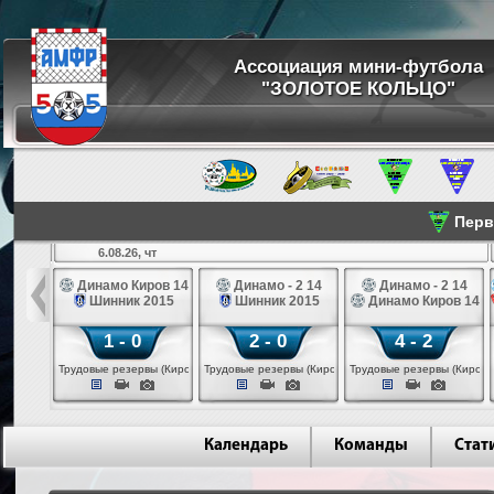
Ассоциация мини-футбола
"ЗОЛОТОЕ КОЛЬЦО"
Перве
6.08.26, чт
а 14
Динамо Киров 14
Динамо - 2 14
Динамо - 2 14
лые 14
Шинник 2015
Шинник 2015
Динамо Киров 14
1 - 0
2 - 0
4 - 2
еповец)
Трудовые резервы (Киров)
Трудовые резервы (Киров)
Трудовые резервы (Киров)
Календарь
Команды
Стат