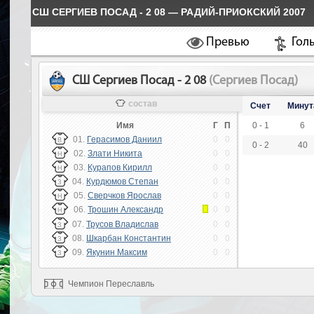
СШ СЕРГИЕВ ПОСАД - 2 08 — РАДИЙ-ПРИОКСКИЙ 2007
Превью
Гол
СШ Сергиев Посад - 2 08
(Сергиев Посад)
состав
Счет
Минут
Имя
Г
П
0 - 1
6
01.
Герасимов Даниил
0
0
В
0 - 2
40
02.
Злати Никита
0
0
Н
03.
Курапов Кирилл
0
0
Н
04.
Курдюмов Степан
0
0
З
05.
Сверчков Ярослав
0
0
Н
06.
Трошин Александр
0
0
Н
07.
Трусов Владислав
0
0
З
08.
Шкарбан Константин
0
0
З
09.
Якунин Максим
0
0
З
Чемпион Переславль