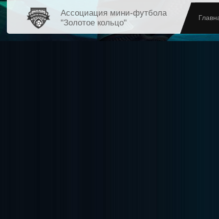
Ассоциация мини-футбола
Главн
"Золотое кольцо"