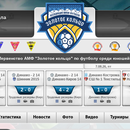
ола
ервенство АМФ "Золотое кольцо" по футболу среди юношей 2
7.08.26, пт
 14
Динамо - 2 14
Динамо - 2 14
Динамо Кострома 14
С
5
Шинник 2015
Динамо Киров 14
СШ № 1 Текстильщик 1
Н
2 - 0
4 - 2
1 - 0
иров)
Трудовые резервы (Киров)
Трудовые резервы (Киров)
Динамо (Кострома)
Статистика
Новости
Фото
Видео
Турниры