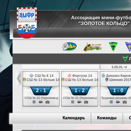
Ассоциация мини-футб
"ЗОЛОТОЕ КОЛЬЦО"
П
8.26, ср
6.08.26, чт
ртуна 14
СШ № 6 14
Фортуна 14
Динамо Киров
 № 6 14
СШ № 13 белые 14
СШ № 13 белые 14
Шинник 201
 - 2
2 - 1
1 - 2
1 - 0
 (Череповец)
СОШ № 32 (Череповец)
СОШ № 32 (Череповец)
Трудовые резервы (К
Календарь
Команды