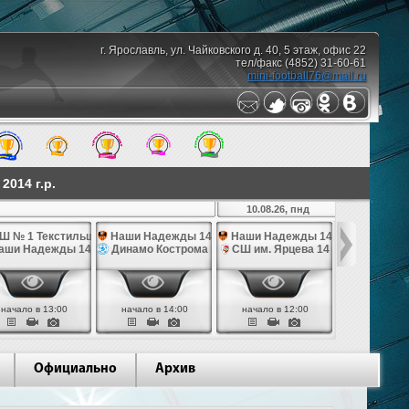
г. Ярославль, ул. Чайковского д. 40, 5 этаж, офис 22
тел/факс (4852) 31-60-61
mini-football76@mail.ru
014 г.р.
10.08.26, пнд
Ш № 1 Текстильщик 14
Наши Надежды 14
Наши Надежды 14
СШ по фут
4
аши Надежды 14
Динамо Кострома 14
СШ им. Ярцева 14
СШ № 1 Те
начало в 13:00
начало в 14:00
начало в 12:00
начало в 
Официально
Архив