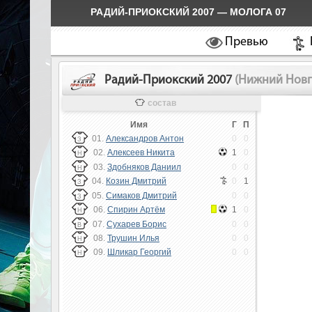
РАДИЙ-ПРИОКСКИЙ 2007 — МОЛОГА 07
Превью
Радий-Приокский 2007
(Нижний Новг
состав
Имя
Г
П
01.
Александров Антон
0
0
З
02.
Алексеев Никита
1
0
Н
03.
Здобняков Даниил
0
0
Н
04.
Козин Дмитрий
0
1
З
05.
Симаков Дмитрий
0
0
З
06.
Спирин Артём
1
0
Н
07.
Сухарев Борис
0
0
В
08.
Трушин Илья
0
0
Н
09.
Шликар Георгий
0
0
Н