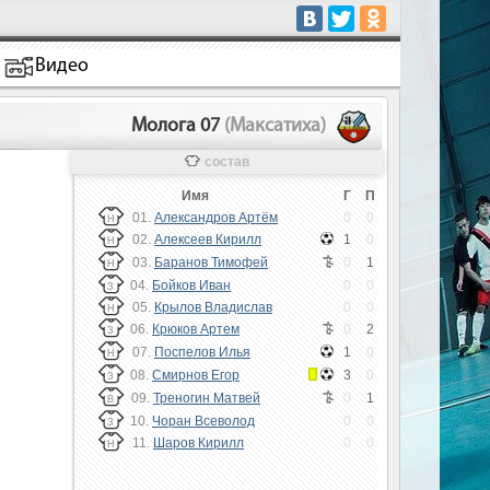
Видео
Молога 07
(Максатиха)
состав
Имя
Г
П
01.
Александров Артём
0
0
Н
02.
Алексеев Кирилл
1
0
Н
03.
Баранов Тимофей
0
1
Н
04.
Бойков Иван
0
0
З
05.
Крылов Владислав
0
0
Н
06.
Крюков Артем
0
2
З
07.
Поспелов Илья
1
0
Н
08.
Смирнов Егор
3
0
З
09.
Треногин Матвей
0
1
В
10.
Чоран Всеволод
0
0
З
11.
Шаров Кирилл
0
0
Н