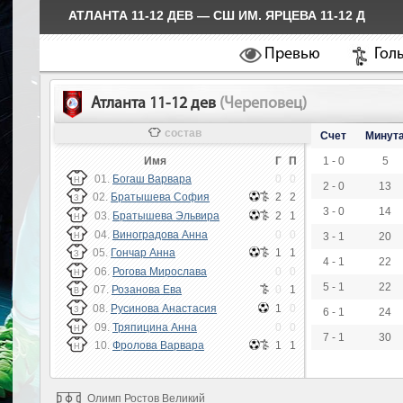
АТЛАНТА 11-12 ДЕВ — СШ ИМ. ЯРЦЕВА 11-12 Д
Превью
Гол
Атланта 11-12 дев
(Череповец)
состав
Счет
Минут
Имя
Г
П
1 - 0
5
01.
Богаш Варвара
0
0
Н
2 - 0
13
02.
Братышева София
2
2
З
3 - 0
14
03.
Братышева Эльвира
2
1
Н
04.
Виноградова Анна
0
0
3 - 1
20
Н
05.
Гончар Анна
1
1
З
4 - 1
22
06.
Рогова Мирослава
0
0
Н
5 - 1
22
07.
Розанова Ева
0
1
В
08.
Русинова Анастасия
1
0
З
6 - 1
24
09.
Тряпицина Анна
0
0
Н
7 - 1
30
10.
Фролова Варвара
1
1
Н
Олимп Ростов Великий