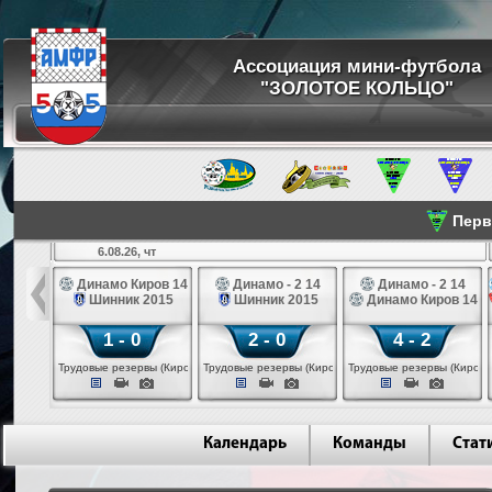
Ассоциация мини-футбола
"ЗОЛОТОЕ КОЛЬЦО"
Перве
6.08.26, чт
а 14
Динамо Киров 14
Динамо - 2 14
Динамо - 2 14
лые 14
Шинник 2015
Шинник 2015
Динамо Киров 14
1 - 0
2 - 0
4 - 2
еповец)
Трудовые резервы (Киров)
Трудовые резервы (Киров)
Трудовые резервы (Киров)
Календарь
Команды
Стат