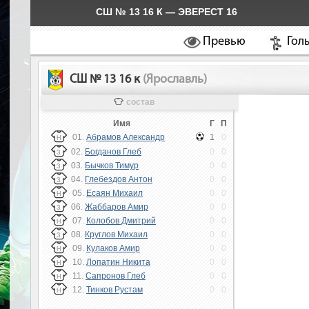
СШ № 13 16 К — ЭВЕРЕСТ 16
Превью
Гол
СШ № 13 16 к
(Ярославль)
состав
Имя
Г
П
01.
Абрамов Александр
1
0
Н
02.
Богданов Глеб
0
0
З
03.
Бычков Тимур
0
0
З
04.
Глебездов Антон
0
0
З
05.
Есаян Михаил
0
0
Н
06.
Жаббаров Амир
0
0
З
07.
Колобов Дмитрий
0
0
Н
08.
Круглов Михаил
0
0
З
09.
Кулаков Амир
0
0
Н
10.
Лопатин Никита
0
0
Н
11.
Сапронов Глеб
0
0
Н
12.
Тинков Рустам
0
0
Н