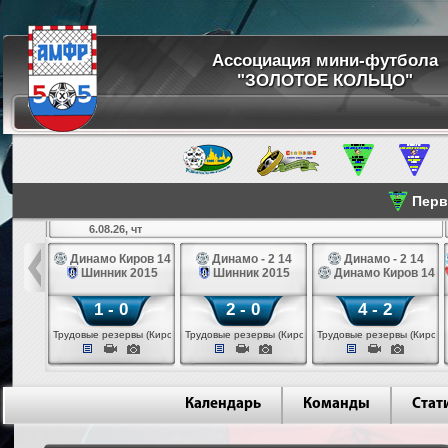
Ассоциация мини-футбола
"ЗОЛОТОЕ КОЛЬЦО"
Перве
6.08.26, чт
а 14
Динамо Киров 14
Динамо - 2 14
Динамо - 2 14
лые 14
Шинник 2015
Шинник 2015
Динамо Киров 14
1 - 0
2 - 0
4 - 2
еповец)
Трудовые резервы (Киров)
Трудовые резервы (Киров)
Трудовые резервы (Киров)
Календарь
Команды
Стат