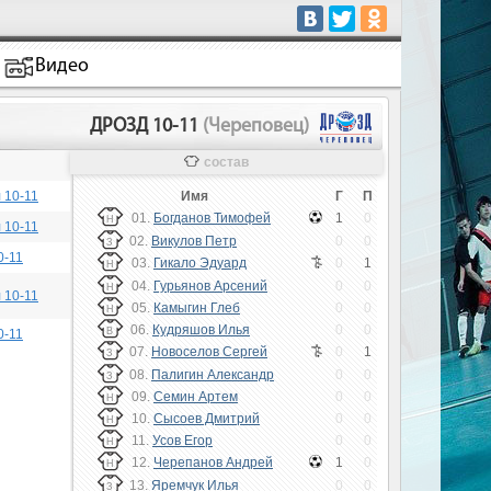
Видео
ДРОЗД 10-11
(Череповец)
состав
 10-11
Имя
Г
П
01.
Богданов Тимофей
1
0
Н
 10-11
02.
Викулов Петр
0
0
З
0-11
03.
Гикало Эдуард
0
1
Н
04.
Гурьянов Арсений
0
0
Н
 10-11
05.
Камыгин Глеб
0
0
Н
06.
Кудряшов Илья
0
0
В
0-11
07.
Новоселов Сергей
0
1
З
08.
Палигин Александр
0
0
З
09.
Семин Артем
0
0
Н
10.
Сысоев Дмитрий
0
0
Н
11.
Усов Егор
0
0
Н
12.
Черепанов Андрей
1
0
Н
13.
Яремчук Илья
0
0
З