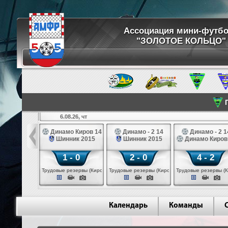
Ассоциация мини-футб
"ЗОЛОТОЕ КОЛЬЦО"
П
6.08.26, чт
ртуна 14
Динамо Киров 14
Динамо - 2 14
Динамо - 2 1
3 белые 14
Шинник 2015
Шинник 2015
Динамо Киров
 - 2
1 - 0
2 - 0
4 - 2
 (Череповец)
Трудовые резервы (Киров)
Трудовые резервы (Киров)
Трудовые резервы (К
Календарь
Команды