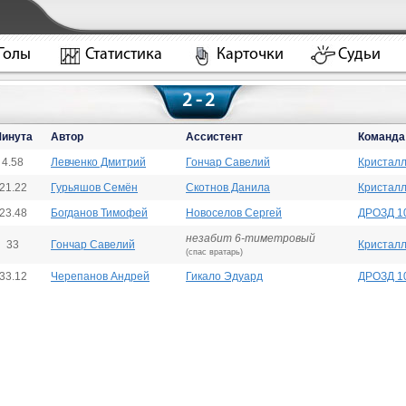
Голы
Статистика
Карточки
Судьи
2 - 2
инута
Автор
Ассистент
Команда
4.58
Левченко Дмитрий
Гончар Савелий
Кристалл
21.22
Гурьяшов Семён
Скотнов Данила
Кристалл
23.48
Богданов Тимофей
Новоселов Сергей
ДРОЗД 1
незабит 6-тиметровый
33
Гончар Савелий
Кристалл
(спас вратарь)
33.12
Черепанов Андрей
Гикало Эдуард
ДРОЗД 1