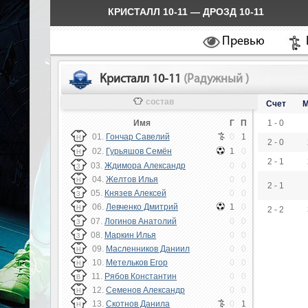
КРИСТАЛЛ 10-11 — ДРОЗД 10-11
Превью
Кристалл 10-11
(Радужный )
состав
Счет
М
Имя
Г
П
1 - 0
01.
Гончар Савелий
0
1
Н
2 - 0
02.
Гурьяшов Семён
1
0
Н
2 - 1
03.
Ждимора Александр
0
0
З
04.
Желтов Илья
0
0
Н
2 - 1
05.
Князев Алексей
0
0
З
06.
Левченко Дмитрий
1
0
Н
2 - 2
07.
Логинов Анатолий
0
0
З
08.
Маркин Илья
0
0
З
09.
Масленников Даниил
0
0
Н
10.
Метельков Егор
0
0
Н
11.
Рябов Константин
0
0
В
12.
Семенов Александр
0
0
Н
13.
Скотнов Данила
0
1
Н