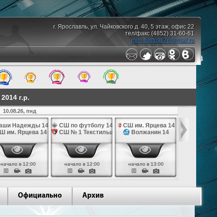
г. Ярославль, ул. Чайковского д. 40, 5 этаж, офис 22
тел/факс (4852) 31-60-61
mini-football76@mail.ru
014 г.р.
10.08.26, пнд
аши Надежды 14
СШ по футболу 14
СШ им. Ярцева 14
СШ № 1 Те
Ш им. Ярцева 14
СШ № 1 Текстильщик 14
Волжанин 14
Грань
начало в 12:00
начало в 12:00
начало в 13:00
начало в 
Официально
Архив