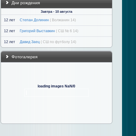
Дни рождения
Завтра - 10 августа
12 лет
Степан Долинин
( Волжанин 14)
12 лет
Григорий Выставкин
( СШ № 6 14)
12 лет
Давид Заец
( СШ по футболу 14)
Фотогалерея
loading images NaN/0