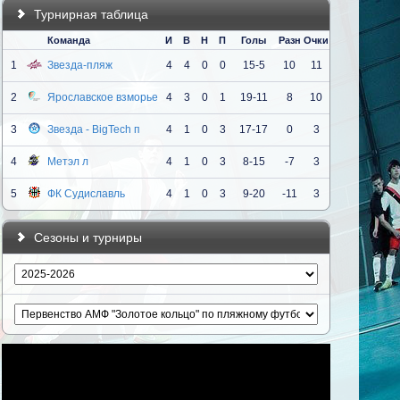
Турнирная таблица
Команда
И
В
Н
П
Голы
Разн
Очки
1
Звезда-пляж
4
4
0
0
15-5
10
11
2
Ярославское взморье
4
3
0
1
19-11
8
10
3
Звезда - BigTech п
4
1
0
3
17-17
0
3
4
Метэл л
4
1
0
3
8-15
-7
3
5
ФК Судиславль
4
1
0
3
9-20
-11
3
Сезоны и турниры