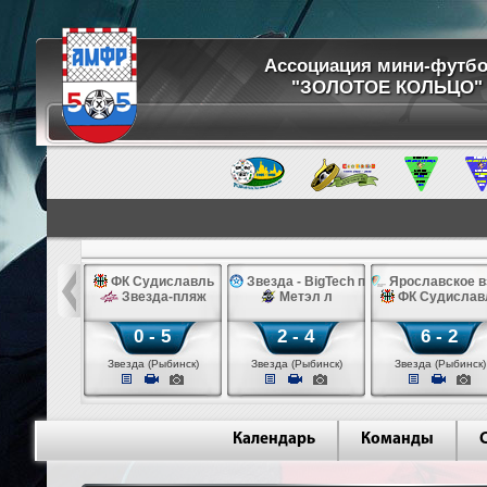
Ассоциация мини-футб
"ЗОЛОТОЕ КОЛЬЦО"
8.25, сб
 - BigTech п
ФК Судиславль
Звезда - BigTech п
Ярославское в
авское взморье
Звезда-пляж
Метэл л
ФК Судислав
 - 6
0 - 5
2 - 4
6 - 2
 (Рыбинск)
Звезда (Рыбинск)
Звезда (Рыбинск)
Звезда (Рыбинск)
Календарь
Команды