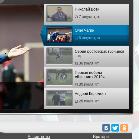
Николай Вовк
7 августа, пт
Олег Чагин
6 августа, чт
Серия ростовских турниров
закр...
30 июля, чт
Первая победа
«Шинника-2019»
30 июля, чт
Андрей Корелкин
28 июля, вт
Кевин Рейнберг
28 июля, вт
Третий финал «Юниора» и
Ассистенты
Вратари