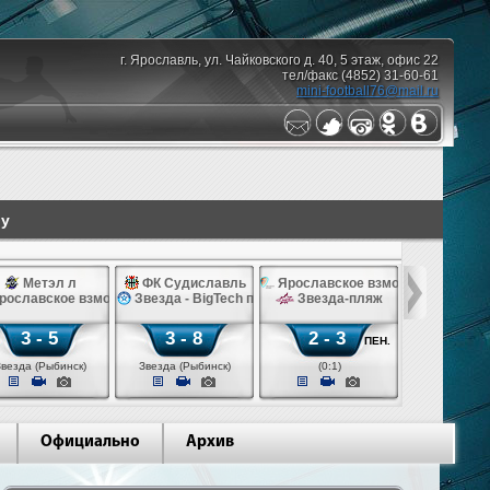
г. Ярославль, ул. Чайковского д. 40, 5 этаж, офис 22
тел/факс (4852) 31-60-61
mini-football76@mail.ru
лу
Метэл л
ФК Судиславль
Ярославское взморье
рославское взморье
Звезда - BigTech п
Звезда-пляж
3 - 5
3 - 8
2 - 3
ПЕН.
Звезда (Рыбинск)
Звезда (Рыбинск)
(0:1)
Официально
Архив