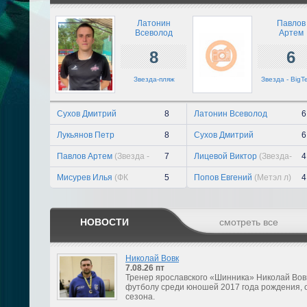
Латонин
Павлов
Всеволод
Артем
8
6
Звезда-пляж
Звезда - BigT
Сухов Дмитрий
8
Латонин Всеволод
6
(Ярославское взморье)
(Звезда-пляж)
Лукьянов Петр
8
Сухов Дмитрий
6
(Ярославское взморье)
(Ярославское взморье)
Павлов Артем
(Звезда -
7
Лицевой Виктор
(Звезда-
4
BigTech п)
пляж)
Мисурев Илья
(ФК
5
Попов Евгений
(Метэл л)
4
Судиславль)
НОВОСТИ
смотреть все
Николай Вовк
7.08.26
пт
Тренер ярославского «Шинника» Николай Вов
футболу среди юношей 2017 года рождения, 
сезона.