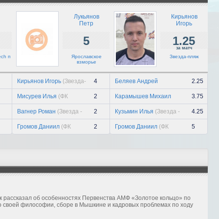
триумф...
21 июля, вт
Лукьянов
Кирьянов
Петр
Игорь
Павел Киселев
5
1.25
21 июля, вт
за матч
ech п
Ярославское
Звезда-пляж
«Заря» держит уровень
взморье
21 июля, вт
Кирьянов Игорь
(Звезда-
4
Беляев Андрей
2.25
пляж)
(Ярославское взморье)
Мисурев Илья
(ФК
2
Карамышев Михаил
3.75
Судиславль)
(Метэл л)
Вагнер Роман
(Звезда -
2
Кузьмин Илья
(Звезда -
4.25
BigTech п)
BigTech п)
Громов Даниил
(ФК
2
Громов Даниил
(ФК
5
Судиславль)
Судиславль)
к рассказал об особенностях Первенства АМФ «Золотое кольцо» по
о своей философии, сборе в Мышкине и кадровых проблемах по ходу