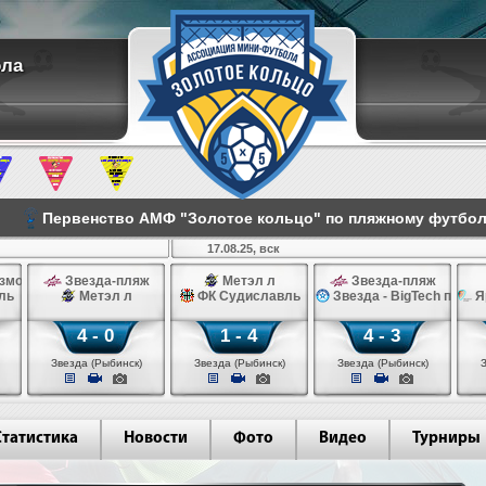
ола
Первенство АМФ "Золотое кольцо" по пляжному футбо
17.08.25, вск
зморье
Звезда-пляж
Метэл л
Звезда-пляж
ль
Метэл л
ФК Судиславль
Звезда - BigTech п
Я
4 - 0
1 - 4
4 - 3
Звезда (Рыбинск)
Звезда (Рыбинск)
Звезда (Рыбинск)
Статистика
Новости
Фото
Видео
Турниры