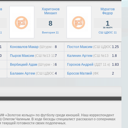
21 июля, вт
ов
Харитонов
Муратов
Михаил
Федор
«Заря» держит уровень
8
1
21 июля, вт
за матч
11
Виктория 11
СШ ЦДЮС 11
1
Коновалов Макар
(Штурм -
8
Постол Максим
(СШ ЦДЮС
1.25
1 11)
11)
0
Пыров Максим
(СШ №13 11
7
Калинин Артем
(СШ №13
1.8
к)
11 к)
Вербицкий Адам
(Штурм - 1
6
Горохов Андрей
(ДДТ 11 к)
1.83
11)
Балакин Артем
(СШ ЦДЮС
4
Бросов Матвей
(ФК
2
11)
Иваново 11)
МФ «Золотое кольцо» по футболу среди юношей. Наш корреспондент
) Олегом Чагиным. В ходе беседы специалист рассказал о соперниках
и текущей готовности своих подопечных.