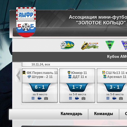
Ассоциация мини-футб
"ЗОЛОТОЕ КОЛЬЦО"
Кубок АМФ
10.11.24, вск
ДТ 11 к
ФК Переславль 11
Юниор 11
СШ №13 11 
енал 11
Штурм - 2 11
ДДТ 11 к
Арсенал 11
 - 1
6 - 1
1 - 7
3 - 1
ль)
сейном и залом (Переславль)
за 9 место
за 5-8 места
за 5-8 места
Календарь
Команды