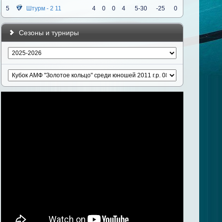
5
Штурм - 2 11
4
0
0
4
5-30
-25
0
Сезоны и турниры