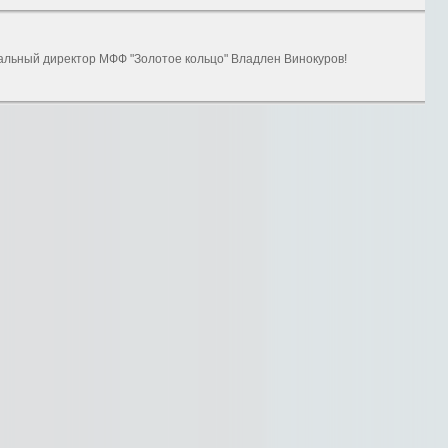
альный директор МФФ "Золотое кольцо" Владлен Винокуров!