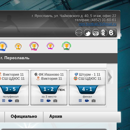
г. Ярославль, ул. Чайковского д. 40, 5 этаж, офис 22
тел/факс (4852) 31-60-61
mini-football76@mail.ru
 г. Переславль
Виктория 11
ФК Иваново 11
Штурм - 1 11
СШ ЦДЮС 11
Виктория 11
СШ ЦДЮС 11
3 - 5
1 - 2
4 - 1
ПЕН.
полуфинал
за 3 место
финал
Официально
Архив