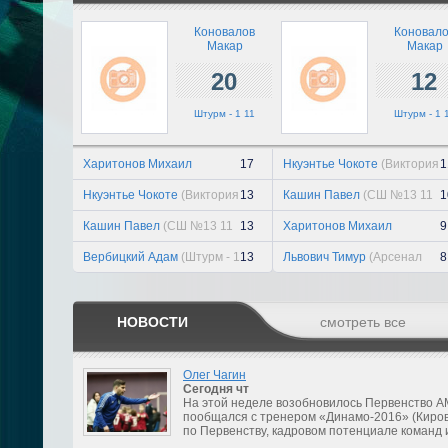
Коновалов
Коновал
Макар
Макар
20
12
Штурм - 1 11
Штурм - 1 
Харитонов Михаил
17
Нкуэнтье Чокоте
(Виктория
1
(Виктория 11)
11)
Нкуэнтье Чокоте
(Виктория
13
Кашин Павел
(СШ №13 11
1
11)
к)
Кашин Павел
(СШ №13 11
13
Харитонов Михаил
9
к)
(Виктория 11)
Вербицкий Адам
(Штурм - 1
13
Львович Тимур
(Арсенал
8
11)
11)
НОВОСТИ
смотреть все
Олег Чагин
Сегодня
чт
На этой неделе возобновилось Первенство А
пообщался с тренером «Динамо-2016» (Киров
по Первенству, кадровом потенциале команд 