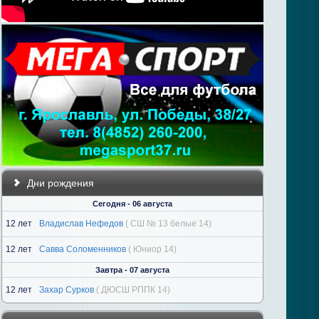
Дни рождения
Сегодня - 06 августа
12 лет
Владислав Нефедов
( СШ № 13 белые 14)
12 лет
Савва Соломенников
( Юниор 14)
Завтра - 07 августа
12 лет
Захар Сурков
( ДЮСШ РППК 14)