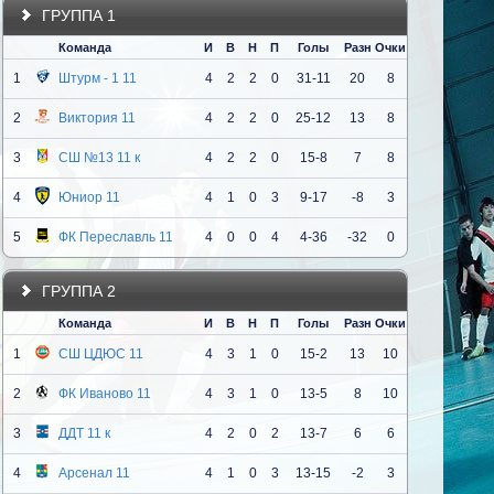
ГРУППА 1
Команда
И
В
Н
П
Голы
Разн
Очки
1
Штурм - 1 11
4
2
2
0
31-11
20
8
2
Виктория 11
4
2
2
0
25-12
13
8
3
СШ №13 11 к
4
2
2
0
15-8
7
8
4
Юниор 11
4
1
0
3
9-17
-8
3
5
ФК Переславль 11
4
0
0
4
4-36
-32
0
ГРУППА 2
Команда
И
В
Н
П
Голы
Разн
Очки
1
СШ ЦДЮС 11
4
3
1
0
15-2
13
10
2
ФК Иваново 11
4
3
1
0
13-5
8
10
3
ДДТ 11 к
4
2
0
2
13-7
6
6
4
Арсенал 11
4
1
0
3
13-15
-2
3