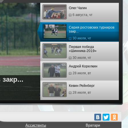
Олег Чагин
6 августа, чт
Серия ростовских турниров
закр...
30 июля, чт
Первая победа
«Шинника-2019»
30 июля, чт
Андрей Корелкин
28 июля, вт
закр...
Кевин Рейнберг
28 июля, вт
Третий финал «Юниора» и
триумф...
21 июля, вт
Павел Киселев
Ассистенты
Вратари