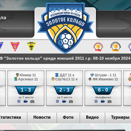
ола
 "Золотое кольцо" среди юношей 2011 г.р. 08-10 ноября 2024
к
Юниор 11
ДДТ 11 к
Штурм - 1 11
Арсенал 11
СШ №13 11 к
ФК Иваново 11
1 - 3
2 - 3
6 - 0
за 7 место
за 5 место
полуфинал
Статистика
Новости
Фото
Видео
Турниры