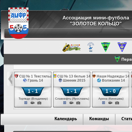
Ассоциация мини-футбола
"ЗОЛОТОЕ КОЛЬЦО"
Перве
ева 14
СШ № 1 Текстильщик 14
СШ № 13 белые 14
Наши Надежды 14
н 14
Грань 14
Шинник 2015
Волжанин 14
1 - 1
1 - 1
1 - 0
шма)
Торпедо (Владимир)
Славнефть (Ярославль)
Арена (Кинешма)
Календарь
Команды
Стат