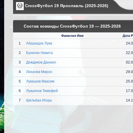
CrossФутбол 19 Ярославль (2025-2026)
Состав команды CrossФутбол 19 — 2025-2026
Фамилия Имя
Дата 
1
Абашидзе Лука
24.
2
Бунегин Никита
22.
3
Дождиков Даниил
02.
4
Лихачев Мирон
29.
5
Лукашев Максим
25.
6
Лукьянов Тимофей
17.
7
Шельбах Игорь
14.