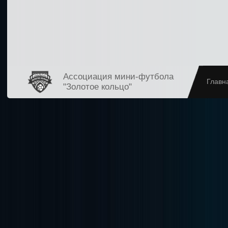
Ассоциация мини-футбола
Главн
"Золотое кольцо"