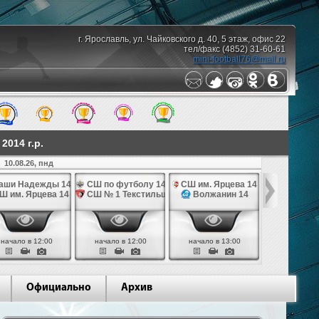
г. Ярославль, ул. Чайковского д. 40, 5 этаж, офис 22
тел/факс (4852) 31-60-61
mini-football76@mail.ru
014 г.р.
10.08.26, пнд
аши Надежды 14
СШ по футболу 14
СШ им. Ярцева 14
СШ № 1 Те
Ш им. Ярцева 14
СШ № 1 Текстильщик 14
Волжанин 14
Грань
начало в 12:00
начало в 12:00
начало в 13:00
начало в 
Официально
Архив