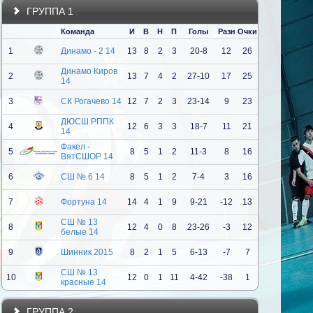
ГРУППА 1
Команда
И
В
Н
П
Голы
Разн
Очки
1
Динамо - 2 14
13
8
2
3
20-8
12
26
Динамо Киров
2
13
7
4
2
27-10
17
25
14
3
СК Рогачево 14
12
7
2
3
23-14
9
23
ДЮСШ РППК
4
12
6
3
3
18-7
11
21
14
Факел -
5
8
5
1
2
11-3
8
16
ВятСШОР 14
6
СШ № 6 14
8
5
1
2
7-4
3
16
7
Фортуна 14
14
4
1
9
9-21
-12
13
СШ № 13
8
12
4
0
8
23-26
-3
12
белые 14
9
Шинник 2015
8
2
1
5
6-13
-7
7
СШ № 13
10
12
0
1
11
4-42
-38
1
красные 14
ГРУППА 2