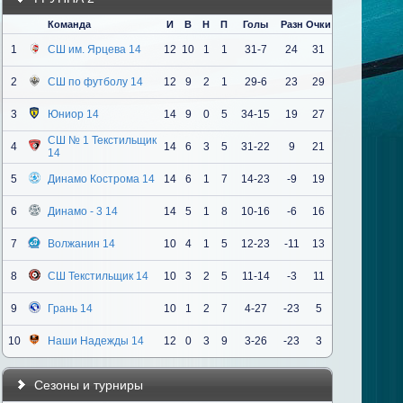
Команда
И
В
Н
П
Голы
Разн
Очки
1
СШ им. Ярцева 14
12
10
1
1
31-7
24
31
2
СШ по футболу 14
12
9
2
1
29-6
23
29
3
Юниор 14
14
9
0
5
34-15
19
27
СШ № 1 Текстильщик
4
14
6
3
5
31-22
9
21
14
5
Динамо Кострома 14
14
6
1
7
14-23
-9
19
6
Динамо - 3 14
14
5
1
8
10-16
-6
16
7
Волжанин 14
10
4
1
5
12-23
-11
13
8
СШ Текстильщик 14
10
3
2
5
11-14
-3
11
9
Грань 14
10
1
2
7
4-27
-23
5
10
Наши Надежды 14
12
0
3
9
3-26
-23
3
Сезоны и турниры