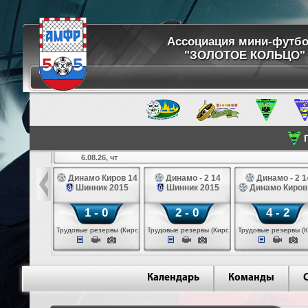
Ассоциация мини-футб
"ЗОЛОТОЕ КОЛЬЦО"
П
6.08.26, чт
ртуна 14
Динамо Киров 14
Динамо - 2 14
Динамо - 2 1
3 белые 14
Шинник 2015
Шинник 2015
Динамо Киров
 - 2
1 - 0
2 - 0
4 - 2
 (Череповец)
Трудовые резервы (Киров)
Трудовые резервы (Киров)
Трудовые резервы (К
Календарь
Команды