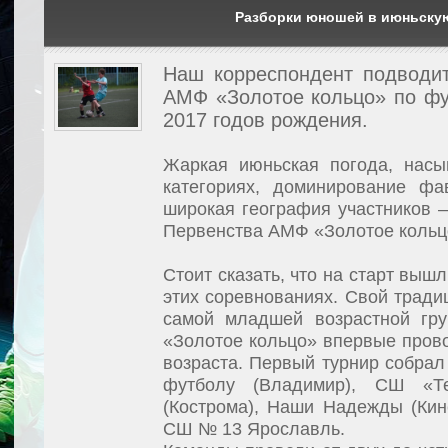
Разборки юношей в июньску
Наш корреспондент п
одводи
АМФ «Золотое кольцо» по фу
2017 годов рождения.
Жаркая июньская погода, насы
категориях, доминирование фа
широкая география участников –
Первенства АМФ «Золотое кольц
Стоит сказать, что на старт выш
этих соревнованиях. Свой тради
самой младшей возрастной гр
«Золотое кольцо» впервые прово
возраста. Первый турнир собрал
футболу (Владимир), СШ «Т
(Кострома), Наши Надежды (Кин
СШ № 13 Ярославль.