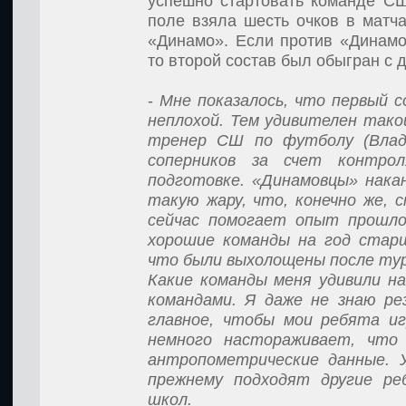
успешно стартовать команде СШ
поле взяла шесть очков в матч
«Динамо». Если против «Динамо
то второй состав был обыгран с 
-
Мне показалось, что первый с
неплохой. Тем удивителен тако
тренер СШ по футболу (Вла
соперников за счет контро
подготовке. «Динамовцы» накан
такую жару, что, конечно же, с
сейчас помогает опыт прошло
хорошие команды на год старш
что были выхолощены после тур
Какие команды меня удивили н
командами. Я даже не знаю ре
главное, чтобы мои ребята иг
немного настораживает, что
антропометрические данные. У
прежнему подходят другие ре
школ.