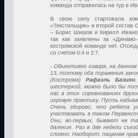
команда отправилась на тур в И
В свою силу стартовала ко
«Текстильщик» и второй состав 
– Борис Шишов и Кирилл Иванов
так как заявлены за «Динамо-
костромской команде нет. Отсю
со счетом 0:4 и 2:7.
-
Объективно говоря, на данно
13, поэтому оба поражения зако
(Кострома)
Рафаэль Базиян
шестеркой, можно было бы пос
нас в этих соревнованиях друг
игровую практику. Пусть набив
Очень здорово, что ребята 
участвовать в таком Первенст
Они, во-первых, бывают не та
далекие. Раз в две недели съе
сложно. Наоборот, пацанам нрав