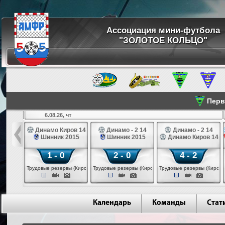
Ассоциация мини-футбола
"ЗОЛОТОЕ КОЛЬЦО"
Перве
6.08.26, чт
а 14
Динамо Киров 14
Динамо - 2 14
Динамо - 2 14
лые 14
Шинник 2015
Шинник 2015
Динамо Киров 14
1 - 0
2 - 0
4 - 2
еповец)
Трудовые резервы (Киров)
Трудовые резервы (Киров)
Трудовые резервы (Киров)
Календарь
Команды
Стат