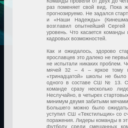
Команды провели от двух до чет
раз поменяет свой вид. Пока 
прогнозируемо. Не задался стар
и «Наши Надежды» (Кинешма)
возглавил опытнейший Сергей
уровень. Что касается команды 
кадровых возможностей.
Как и ожидалось, здорово с
ярославцев это далеко не первы
не испытали никаких проблем. Ч
мячей 32 – 4 – яркое тому 
«тринадцатой» школы не было 
одного в составе СШ № 13. Ск
команде сразу несколько лиде
Неслучайно, в четырех стартовых
минимум двумя забитыми мячам
Большего можно было ожидать 
уступил СШ «Текстильщик» со сч
поражения. Лидеры команды в эт
футболу среди смешанных ком