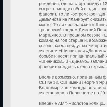
рождения, где на старт выйдут 1
сыграют между собой в один круг
фаворит. То ли костромское «Ди
Демьянова не планирует снижать 
место. То ли ярославский «Шинн
тренерский тандем Дмитрий Пав
Мартьянов. В прошлом сезоне «Ш
команд на год старше и, возможн
сезоне, когда пойдут матчи проти
участием «Шинника» и «Динамо» 
борьбе и носят принципиальный 
«Шинником» и «Динамо» запланир
фаворитов ждешь с едва скрыва
Вполне возможно, признанным фа
СШ № 13, СШ имени Георгия Ярц
Владимирская команда оставила 
участвовала в Первенстве по 201
Впервые АМФ «Золотое кольцо» 