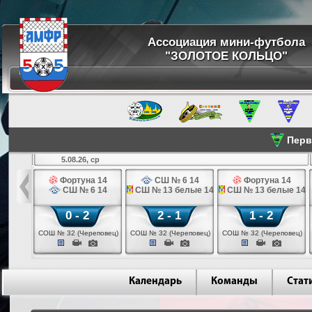
Ассоциация мини-футбола
"ЗОЛОТОЕ КОЛЬЦО"
Перве
5.08.26, ср
льщик 14
Фортуна 14
СШ № 6 14
Фортуна 14
 3 14
СШ № 6 14
СШ № 13 белые 14
СШ № 13 белые 14
0 - 2
2 - 1
1 - 2
ваново)
СОШ № 32 (Череповец)
СОШ № 32 (Череповец)
СОШ № 32 (Череповец)
Календарь
Команды
Стат