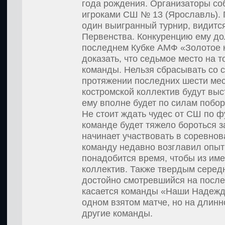
года рождения. Организаторы соб
игроками СШ № 13 (Ярославль). П
один выигранный турнир, видитс
Первенства. Конкуренцию ему до
последнем Кубке АМФ «Золотое к
доказать, что седьмое место на т
команды. Нельзя сбрасывать со с
протяжении последних шести мес
костромской коллектив будут вы
ему вполне будет по силам побор
Не стоит ждать чудес от СШ по 
команде будет тяжело бороться з
начинает участвовать в соревнов
команду недавно возглавил опыт
понадобится время, чтобы из им
коллектив. Также твердым серед
достойно смотревшийся на после
касается команды «Наши Надежды
одном взятом матче, но на длин
другие команды.