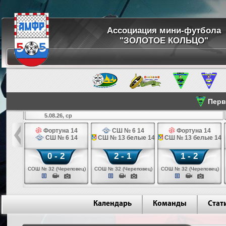
Ассоциация мини-футбола
"ЗОЛОТОЕ КОЛЬЦО"
Перве
5.08.26, ср
льщик 14
Фортуна 14
СШ № 6 14
Фортуна 14
 3 14
СШ № 6 14
СШ № 13 белые 14
СШ № 13 белые 14
0 - 2
2 - 1
1 - 2
ваново)
СОШ № 32 (Череповец)
СОШ № 32 (Череповец)
СОШ № 32 (Череповец)
Календарь
Команды
Стат