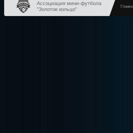
Ассоциация мини-футбола
Главн
"Золотое кольцо"