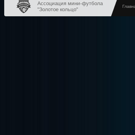
Ассоциация мини-футбола
Главн
"Золотое кольцо"