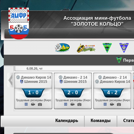
Ассоциация мини-футбола
"ЗОЛОТОЕ КОЛЬЦО"
Перве
6.08.26, чт
а 14
Динамо Киров 14
Динамо - 2 14
Динамо - 2 14
лые 14
Шинник 2015
Шинник 2015
Динамо Киров 14
1 - 0
2 - 0
4 - 2
еповец)
Трудовые резервы (Киров)
Трудовые резервы (Киров)
Трудовые резервы (Киров)
Календарь
Команды
Стат