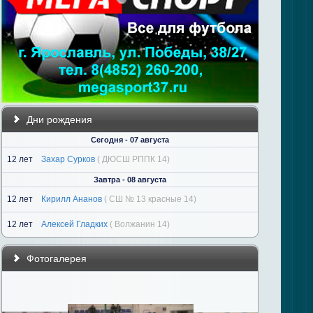
Дни рождения
Сегодня - 07 августа
12 лет
Захар Сурков
( ДЮСШ РППК 14)
Завтра - 08 августа
12 лет
Кирилл Ананов
( СШ № 13 красные 14)
12 лет
Алексей Гладких
( Волжанин 14)
Фотогалерея