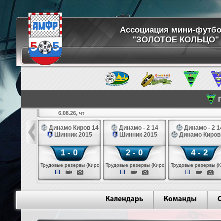
Ассоциация мини-футб
"ЗОЛОТОЕ КОЛЬЦО"
П
6.08.26, чт
ртуна 14
Динамо Киров 14
Динамо - 2 14
Динамо - 2 1
3 белые 14
Шинник 2015
Шинник 2015
Динамо Киров
 - 2
1 - 0
2 - 0
4 - 2
 (Череповец)
Трудовые резервы (Киров)
Трудовые резервы (Киров)
Трудовые резервы (К
Календарь
Команды