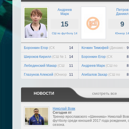
Андреев
Петров
Марк
Даниил
15
9
СШ по футболу 14
Юниор 1
Боронкин Егор
(СК
14
Кочкин Тимофей
(Динамо -
9
Рогачево 14)
2 14)
Широков Кирилл
(СШ № 1
14
Боронкин Егор
(СК
8
Текстильщик 14)
Рогачево 14)
Лебединский Макар
(СШ
11
Андреев Марк
(СШ по
8
им. Ярцева 14)
футболу 14)
Глазунов Алексей
(Юниор
11
Агибалов Захар
(СШ по
8
14)
футболу 14)
НОВОСТИ
смотреть все
Николай Вовк
Сегодня
пт
Тренер ярославского «Шинника» Николай Вов
футболу среди юношей 2017 года рождения, 
сезона.