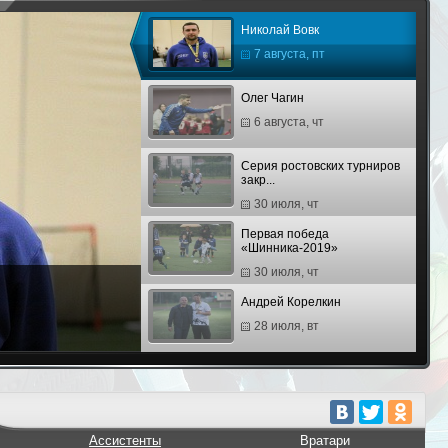
Николай Вовк
7 августа, пт
Олег Чагин
6 августа, чт
Серия ростовских турниров
закр...
30 июля, чт
Первая победа
«Шинника-2019»
30 июля, чт
Андрей Корелкин
28 июля, вт
Кевин Рейнберг
28 июля, вт
Третий финал «Юниора» и
Ассистенты
Вратари