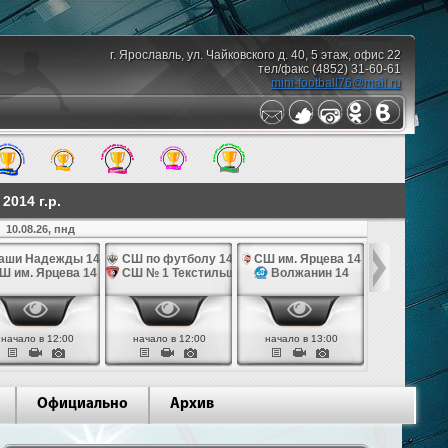
г. Ярославль, ул. Чайковского д. 40, 5 этаж, офис 22
тел/факс (4852) 31-60-61
mini-football76@mail.ru
014 г.р.
10.08.26, пнд
аши Надежды 14
СШ по футболу 14
СШ им. Ярцева 14
СШ № 1 Те
Ш им. Ярцева 14
СШ № 1 Текстильщик 14
Волжанин 14
Грань
начало в 12:00
начало в 12:00
начало в 13:00
начало в 
Официально
Архив