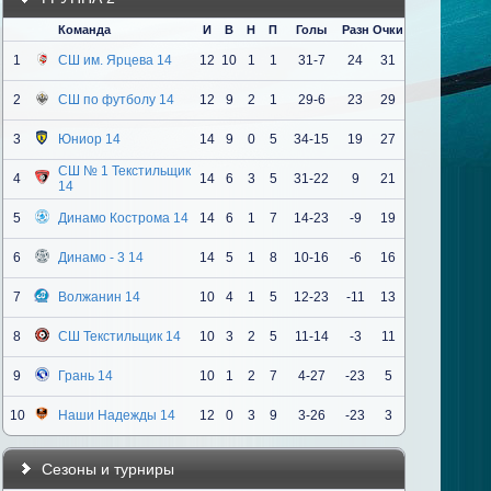
Команда
И
В
Н
П
Голы
Разн
Очки
1
СШ им. Ярцева 14
12
10
1
1
31-7
24
31
2
СШ по футболу 14
12
9
2
1
29-6
23
29
3
Юниор 14
14
9
0
5
34-15
19
27
СШ № 1 Текстильщик
4
14
6
3
5
31-22
9
21
14
5
Динамо Кострома 14
14
6
1
7
14-23
-9
19
6
Динамо - 3 14
14
5
1
8
10-16
-6
16
7
Волжанин 14
10
4
1
5
12-23
-11
13
8
СШ Текстильщик 14
10
3
2
5
11-14
-3
11
9
Грань 14
10
1
2
7
4-27
-23
5
10
Наши Надежды 14
12
0
3
9
3-26
-23
3
Сезоны и турниры