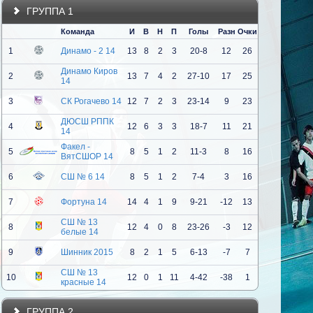
ГРУППА 1
Команда
И
В
Н
П
Голы
Разн
Очки
1
Динамо - 2 14
13
8
2
3
20-8
12
26
Динамо Киров
2
13
7
4
2
27-10
17
25
14
3
СК Рогачево 14
12
7
2
3
23-14
9
23
ДЮСШ РППК
4
12
6
3
3
18-7
11
21
14
Факел -
5
8
5
1
2
11-3
8
16
ВятСШОР 14
6
СШ № 6 14
8
5
1
2
7-4
3
16
7
Фортуна 14
14
4
1
9
9-21
-12
13
СШ № 13
8
12
4
0
8
23-26
-3
12
белые 14
9
Шинник 2015
8
2
1
5
6-13
-7
7
СШ № 13
10
12
0
1
11
4-42
-38
1
красные 14
ГРУППА 2