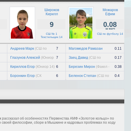
триумф...
21 июля, вт
Широков
Можаров
Кирилл
Ефим
Павел Киселев
9
0.08
21 июля, вт
за матч
4
СШ № 1
СШ по футболу 14
«Заря» держит уровень
Текстильщик 14
21 июля, вт
Андреев Марк
(СШ по
7
Магомедов Рамазан
0.11
футболу 14)
(Динамо - 2 14)
Глазунов Алексей
(Юниор
7
Заец Давид
(СШ по
0.17
14)
футболу 14)
Кириллов Егор
(Юниор 14)
6
Березин Мирон
(Факел -
0.38
ВятСШОР 14)
Боронкин Егор
(СК
6
Беленок Степан
(СШ по
0.4
Рогачево 14)
футболу 14)
к рассказал об особенностях Первенства АМФ «Золотое кольцо» по
о своей философии, сборе в Мышкине и кадровых проблемах по ходу