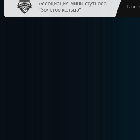
Ассоциация мини-футбола
Главн
"Золотое кольцо"