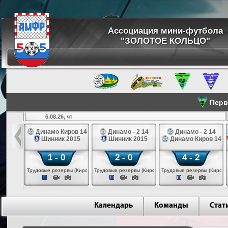
Ассоциация мини-футбола
"ЗОЛОТОЕ КОЛЬЦО"
Перве
6.08.26, чт
а 14
Динамо Киров 14
Динамо - 2 14
Динамо - 2 14
лые 14
Шинник 2015
Шинник 2015
Динамо Киров 14
1 - 0
2 - 0
4 - 2
еповец)
Трудовые резервы (Киров)
Трудовые резервы (Киров)
Трудовые резервы (Киров)
Календарь
Команды
Стат