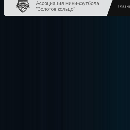
Ассоциация мини-футбола
Главн
"Золотое кольцо"