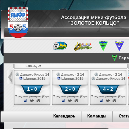
Ассоциация мини-футбола
"ЗОЛОТОЕ КОЛЬЦО"
Перве
6.08.26, чт
а 14
Динамо Киров 14
Динамо - 2 14
Динамо - 2 14
лые 14
Шинник 2015
Шинник 2015
Динамо Киров 14
1 - 0
2 - 0
4 - 2
еповец)
Трудовые резервы (Киров)
Трудовые резервы (Киров)
Трудовые резервы (Киров)
Календарь
Команды
Стат