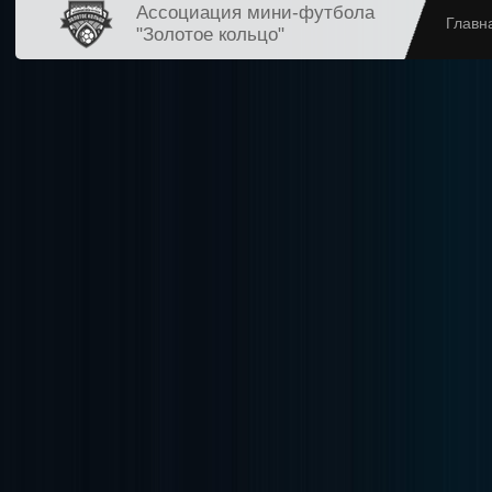
Ассоциация мини-футбола
Главн
"Золотое кольцо"