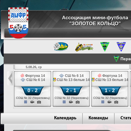
Ассоциация мини-футбола
"ЗОЛОТОЕ КОЛЬЦО"
Перве
5.08.26, ср
льщик 14
Фортуна 14
СШ № 6 14
Фортуна 14
 3 14
СШ № 6 14
СШ № 13 белые 14
СШ № 13 белые 14
0 - 2
2 - 1
1 - 2
ваново)
СОШ № 32 (Череповец)
СОШ № 32 (Череповец)
СОШ № 32 (Череповец)
Календарь
Команды
Стат