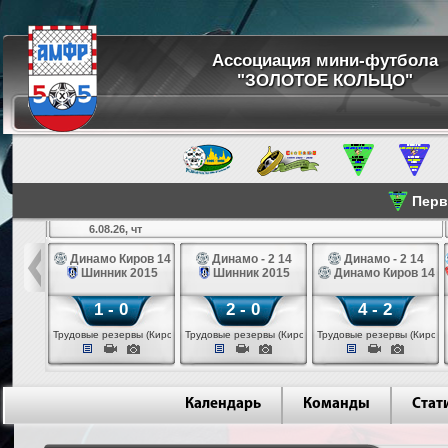
Ассоциация мини-футбола
"ЗОЛОТОЕ КОЛЬЦО"
Перве
6.08.26, чт
а 14
Динамо Киров 14
Динамо - 2 14
Динамо - 2 14
лые 14
Шинник 2015
Шинник 2015
Динамо Киров 14
1 - 0
2 - 0
4 - 2
еповец)
Трудовые резервы (Киров)
Трудовые резервы (Киров)
Трудовые резервы (Киров)
Календарь
Команды
Стат