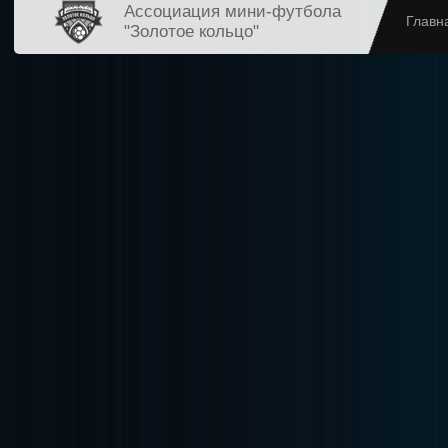
Ассоциация мини-футбола
Главн
"Золотое кольцо"