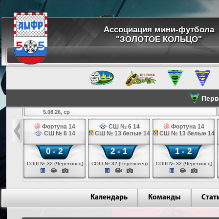
Ассоциация мини-футбола
"ЗОЛОТОЕ КОЛЬЦО"
Перве
5.08.26, ср
льщик 14
Фортуна 14
СШ № 6 14
Фортуна 14
 3 14
СШ № 6 14
СШ № 13 белые 14
СШ № 13 белые 14
0 - 2
2 - 1
1 - 2
ваново)
СОШ № 32 (Череповец)
СОШ № 32 (Череповец)
СОШ № 32 (Череповец)
Календарь
Команды
Стат